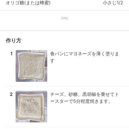
オリゴ糖(または蜂蜜)
小さじ1/2
【PR】
作り方
1
食パンにマヨネーズを薄く塗りま
す
2
チーズ、砂糖、黒胡椒を乗せてト
ースターで5分程度焼きます。