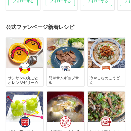
フォローする
フォローする
フォローする
フォ
公式ファンページ新着レシピ
サンサンの丸ごと
簡単サムギョプサ
冷やしなめこうど
オレンジゼリー☆
ル
ん