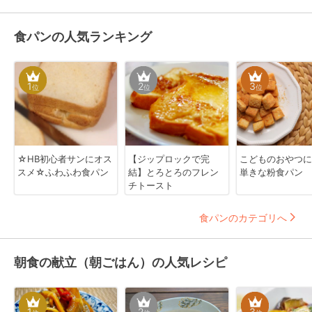
食パンの人気ランキング
1
2
3
位
位
位
☆HB初心者サンにオス
【ジップロックで完
こどものおやつに
スメ☆ふわふわ食パン
結】とろとろのフレン
単きな粉食パン
チトースト
食パンのカテゴリへ
朝食の献立（朝ごはん）の人気レシピ
1
2
3