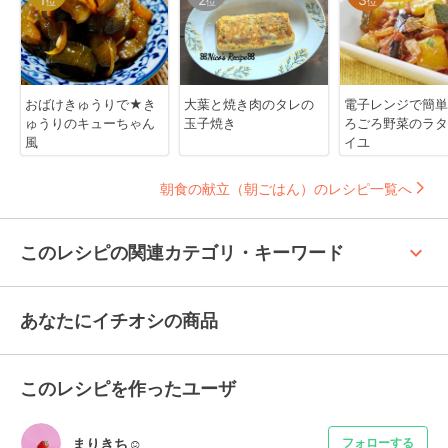
位
位
位
おばけきゅうりで★き
大葉と焼き肉のタレの
電子レンジで簡単
ゅうりのキューちゃん
玉子焼き
ろごろ野菜のラタ
風
イユ
朝食の献立（朝ごはん）のレシピ一覧へ
keyboard_arrow_up
このレシピの関連カテゴリ・キーワード
あなたにイチオシの商品
このレシピを作ったユーザ
まりきち☺︎
フォローする