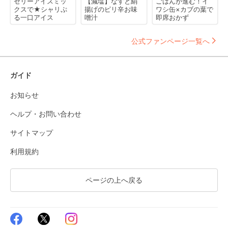
ゼリーアイスミッ
【減塩】なすと絹
ごはんが進む！イ
クスで★シャリぷ
揚げのピリ辛お味
ワシ缶×カブの葉で
る一口アイス
噌汁
即席おかず
公式ファンページ一覧へ
ガイド
お知らせ
ヘルプ・お問い合わせ
サイトマップ
利用規約
ページの上へ戻る