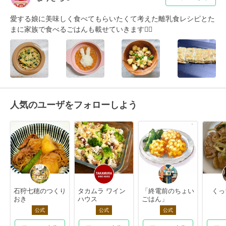
愛する娘に美味しく食べてもらいたくて考えた離乳食レシピとた
まに家族で食べるごはんも載せていきます❁⃘
人気のユーザをフォローしよう
石狩七穂のつくり
タカムラ ワイン
「終電前のちょい
くっ
おき
ハウス
ごはん」
公式
公式
公式