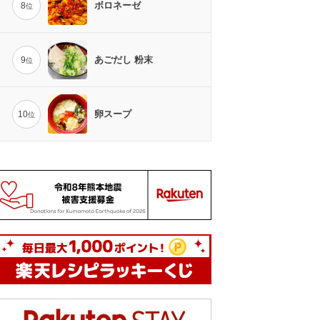
ボロネーゼ
8
位
あごだし 粉末
9
位
卵スープ
10
位