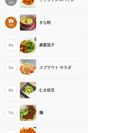
2
位
きな粉
3
位
麻婆茄子
4
位
スプラウト サラダ
5
位
むき枝豆
6
位
麺
7
位