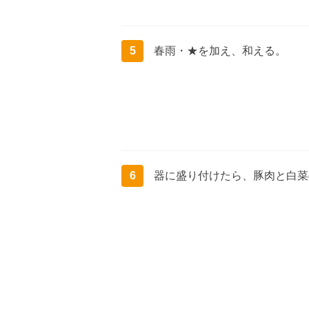
5
春雨・★を加え、和える。
6
器に盛り付けたら、豚肉と白菜