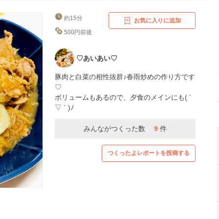
約15分
お気に入りに追加
500円前後
♡あいあい♡
豚肉と白菜の相性抜群♪春雨炒めの作り方です
♡
ボリュームもあるので、夕食のメインにも( ´
▽ ` )ﾉ
みんながつくった数
9
件
つくったよレポートを投稿する