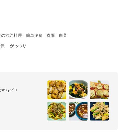
後の節約料理
簡単夕食
春雨
白菜
子供
がっつり
┏○ﾍﾟｺ

´  `*)♪

すが、私のレシピを見て下さ
料理を作っていけたら素敵だ
♡
