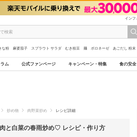
インフ
きな粉
麻婆茄子
スプラウト サラダ
むき枝豆
麺
ボロネーゼ
あごだし 粉末
コラム
公式ファンページ
キャンペーン・特集
食の安全
炒め物
肉野菜炒め
レシピ詳細
肉と白菜の春雨炒め♡ レシピ・作り方