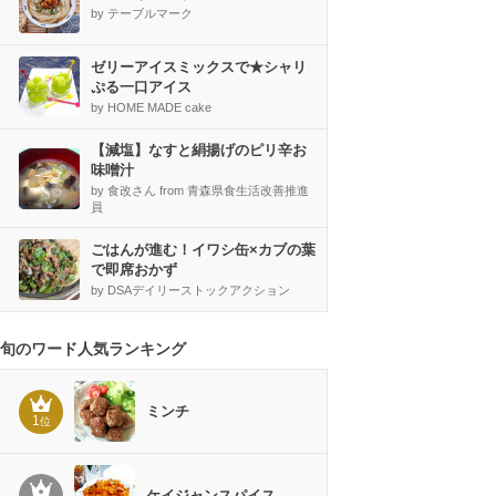
by テーブルマーク
ゼリーアイスミックスで★シャリ
ぷる一口アイス
by HOME MADE cake
【減塩】なすと絹揚げのピリ辛お
味噌汁
by 食改さん from 青森県食生活改善推進
員
ごはんが進む！イワシ缶×カブの葉
で即席おかず
by DSAデイリーストックアクション
旬のワード人気ランキング
ミンチ
1
位
ケイジャンスパイス