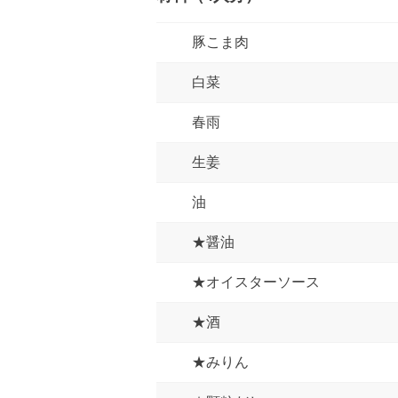
豚こま肉
白菜
春雨
生姜
油
★醤油
★オイスターソース
★酒
★みりん