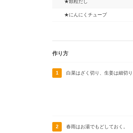
★顆粒だし
★にんにくチューブ
作り方
1
白菜はざく切り、生姜は細切り
2
春雨はお湯でもどしておく。