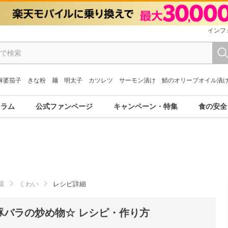
インフ
麻婆茄子
きな粉
麺
明太子
カツレツ
サーモン漬け
鯖のオリーブオイル漬
コラム
公式ファンページ
キャンペーン・特集
食の安全
菜
くわい
レシピ詳細
豚バラの炒め物☆ レシピ・作り方