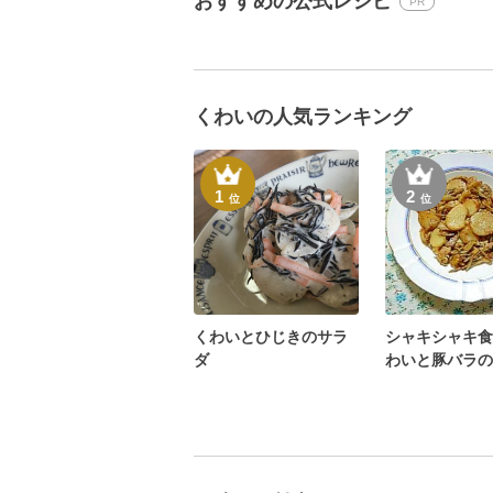
おすすめの公式レシピ
PR
くわいの人気ランキング
1
2
位
位
くわいとひじきのサラ
シャキシャキ食
ダ
わいと豚バラの
☆