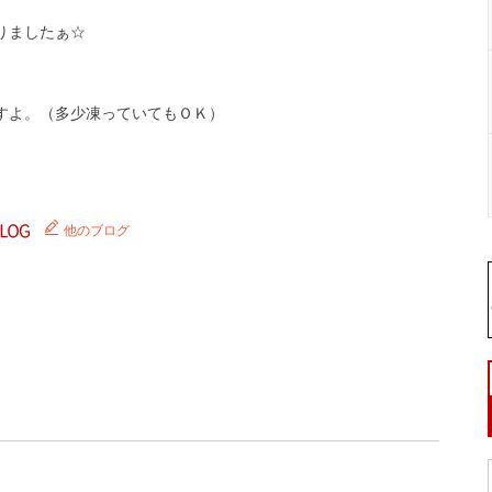
りましたぁ☆
すよ。（多少凍っていてもＯＫ）
♪
他のブログ