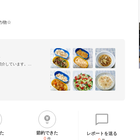
め物☆


介しています。

しいです☆
た
節約できた
レポートを送る
0
件