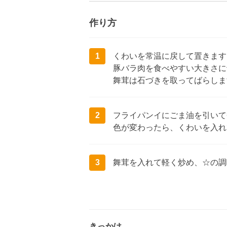
作り方
1
くわいを常温に戻して置きます
豚バラ肉を食べやすい大きさに
舞茸は石づきを取ってばらしま
2
フライパンイにごま油を引いて
色が変わったら、くわいを入れ
3
舞茸を入れて軽く炒め、☆の調
きっかけ