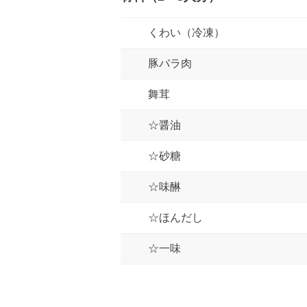
くわい（冷凍）
豚バラ肉
舞茸
☆醤油
☆砂糖
☆味醂
☆ほんだし
☆一味