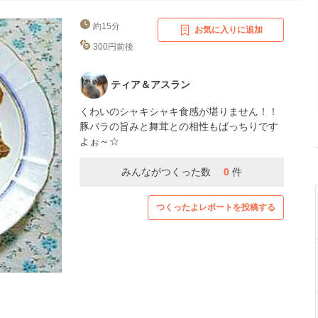
約15分
お気に入りに追加
300円前後
ティア＆アスラン
くわいのシャキシャキ食感が堪りません！！
豚バラの旨みと舞茸との相性もばっちりです
よぉ～☆
みんながつくった数
0
件
つくったよレポートを投稿する