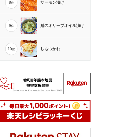
サーモン漬け
8
位
鯖のオリーブオイル漬け
9
位
しもつかれ
10
位