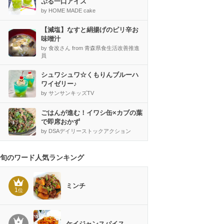
ぷる一口アイス
by HOME MADE cake
【減塩】なすと絹揚げのピリ辛お
味噌汁
by 食改さん from 青森県食生活改善推進
員
シュワシュワ☆くもりんブルーハ
ワイゼリー♪
by サンサンキッズTV
ごはんが進む！イワシ缶×カブの葉
で即席おかず
by DSAデイリーストックアクション
旬のワード人気ランキング
ミンチ
1
位
ケイジャンスパイス