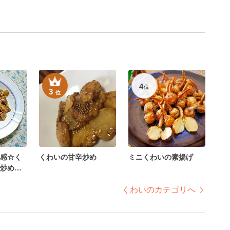
4
位
3
位
感☆く
くわいの甘辛炒め
ミニくわいの素揚げ
炒め物
くわいのカテゴリへ