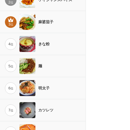
2
位
麻婆茄子
3
位
きな粉
4
位
麺
5
位
明太子
6
位
カツレツ
7
位