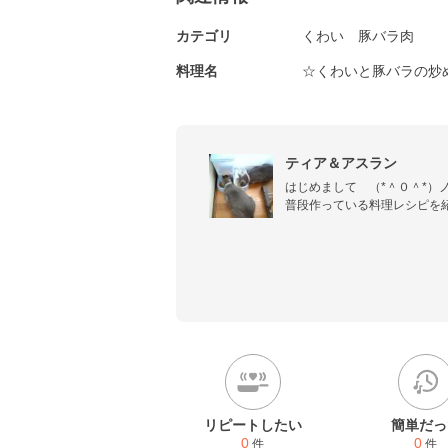
カテゴリ
くわい
豚バラ肉
料理名
☆くわいと豚バラの炒
ティア＆アスラン
はじめまして　（*＾０＾*）ノ
普段作っている料理レシピを紹
毎日の献立にお役に立てば嬉
リピートしたい
簡単だっ
0
0
件
件