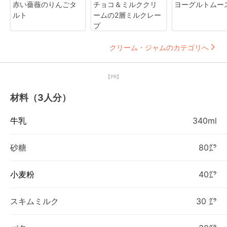
赤い薔薇のりんごタ
チョコ＆ミルククリ
ヨーグルトムー
ルト
ームの2層ミルクレー
プ
クリーム・ジャムのカテゴリへ
【PR】
材料（3人分）
牛乳
340ml
砂糖
80㌘
小麦粉
40㌘
スキムミルク
30 ㌘