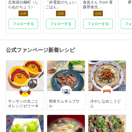
北海道白糠町（し
「終電前のちょい
食改さん from 青
夢
らぬかちょう）
ごはん」
森県食生...
公式
公式
公式
フォローする
フォローする
フォローする
フォ
公式ファンページ新着レシピ
サンサンの丸ごと
簡単サムギョプサ
冷やしなめこうど
オレンジゼリー☆
ル
ん