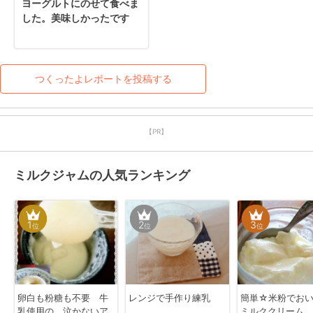
ヨーグルトにのせて食べま
した。美味しかったです
つくったよレポートを投稿する
【PR】
ミルクジャムの人気ランキング
1
2
3
位
位
位
卵白も粉糖も不要 牛
レンジで手作り練乳
簡単☆米粉でおい
乳使用の 泣かないア
ミルククリーム