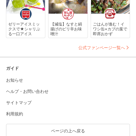
ゼリーアイスミッ
【減塩】なすと絹
ごはんが進む！イ
クスで★シャリぷ
揚げのピリ辛お味
ワシ缶×カブの葉で
る一口アイス
噌汁
即席おかず
公式ファンページ一覧へ
ガイド
お知らせ
ヘルプ・お問い合わせ
サイトマップ
利用規約
ページの上へ戻る