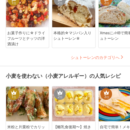
1
2
3
位
位
位
お菓子作りに☆ドライ
本格的☆マジパン入り
Xmasに♪HBで簡
フルーツとナッツの洋
シュトーレン☆
ュトーレン
酒漬け
シュトーレンのカテゴリへ
小麦を使わない（小麦アレルギー）の人気レシピ
1
2
3
位
位
位
米粉と片栗粉でカリッ
【離乳食後期〜】焼き
自宅で簡単！メキ