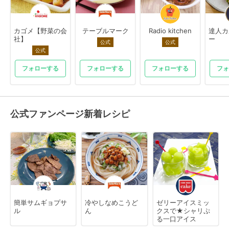
カゴメ【野菜の会
テーブルマーク
Radio kitchen
達人カ
社】
ー
公式
公式
公式
フォローする
フォローする
フォローする
フォ
公式ファンページ新着レシピ
簡単サムギョプサ
冷やしなめこうど
ゼリーアイスミッ
ル
ん
クスで★シャリぷ
る一口アイス