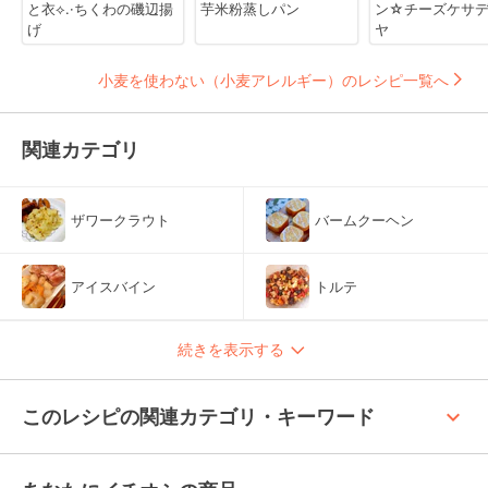
と衣⟡.·ちくわの磯辺揚
芋米粉蒸しパン
ン☆チーズケサ
げ
ヤ
小麦を使わない（小麦アレルギー）のレシピ一覧へ
関連カテゴリ
ザワークラウト
バームクーヘン
アイスバイン
トルテ
続きを表示する
keyboard_arrow_up
このレシピの関連カテゴリ・キーワード