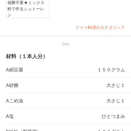
発酵不要★ミックス
粉で作るシュトーレ
ン
ドイツ料理のカテゴリへ
【PR】
材料（１本人分）
A絹豆腐
１５０グラム
A砂糖
大さじ１
Aこめ油
大さじ１
A塩
ひとつまみ