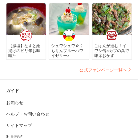
【減塩】なすと絹
シュワシュワ☆く
ごはんが進む！イ
揚げのピリ辛お味
もりんブルーハワ
ワシ缶×カブの葉で
噌汁
イゼリー♪
即席おかず
公式ファンページ一覧へ
ガイド
お知らせ
ヘルプ・お問い合わせ
サイトマップ
利用規約