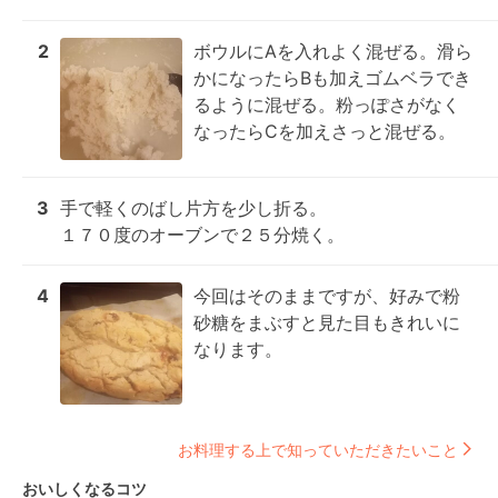
2
ボウルにAを入れよく混ぜる。滑ら
かになったらBも加えゴムベラでき
るように混ぜる。粉っぽさがなく
なったらCを加えさっと混ぜる。
3
手で軽くのばし片方を少し折る。

１７０度のオーブンで２５分焼く。
4
今回はそのままですが、好みで粉
砂糖をまぶすと見た目もきれいに
なります。
お料理する上で知っていただきたいこと
おいしくなるコツ