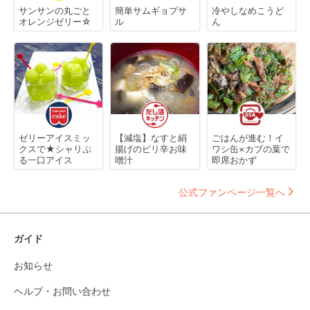
サンサンの丸ごと
簡単サムギョプサ
冷やしなめこうど
オレンジゼリー☆
ル
ん
ゼリーアイスミッ
【減塩】なすと絹
ごはんが進む！イ
クスで★シャリぷ
揚げのピリ辛お味
ワシ缶×カブの葉で
る一口アイス
噌汁
即席おかず
公式ファンページ一覧へ
ガイド
お知らせ
ヘルプ・お問い合わせ