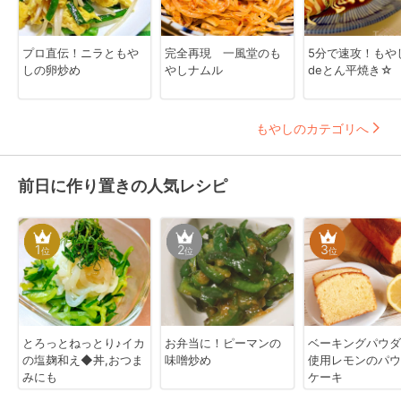
プロ直伝！ニラともや
完全再現 一風堂のも
5分で速攻！もや
しの卵炒め
やしナムル
deとん平焼き☆
もやしのカテゴリへ
前日に作り置きの人気レシピ
1
2
3
位
位
位
とろっとねっとり♪イカ
お弁当に！ピーマンの
ベーキングパウダ
の塩麹和え◆丼,おつま
味噌炒め
使用レモンのパウ
みにも
ケーキ