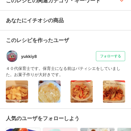
keyboard_arrow_up
このレシピの関連カテゴリ・キーワード
あなたにイチオシの商品
このレシピを作ったユーザ
yukkiy8
フォローする
４０代保育士です。保育士になる前はパティシエをしていまし
た。お菓子作りが大好きです。
人気のユーザをフォローしよう