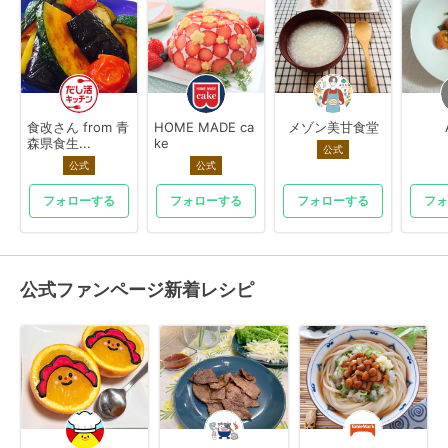
食改さん from 青
HOME MADE ca
メゾン美甘食堂
森県食生...
ke
公式
公式
公式
フォローする
フォローする
フォローする
フォ
公式ファンページ新着レシピ