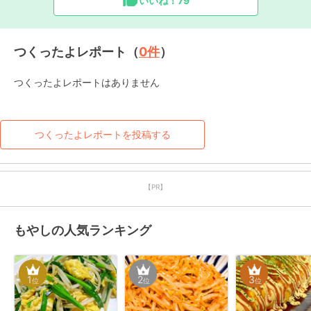
いいね！
79
つくったよレポート（
0
件
）
つくったよレポートはありません
つくったよレポートを投稿する
【PR】
もやしの人気ランキング
1
2
3
位
位
位