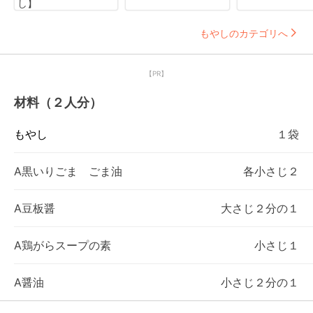
し】
もやしのカテゴリへ
【PR】
材料（２人分）
もやし
１袋
A黒いりごま ごま油
各小さじ２
A豆板醤
大さじ２分の１
A鶏がらスープの素
小さじ１
A醤油
小さじ２分の１