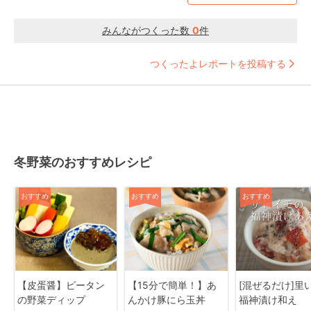
みんながつくった数
0
件
つくったよレポートを投稿する
冬野菜のおすすめレシピ
おすすめ
おすすめ
おすすめ
【皮蛋醤】ピータン
【15分で簡単！】あ
[混ぜるだけ]里
の野菜ディップ
んかけ豚にら玉丼
福神漬け和え