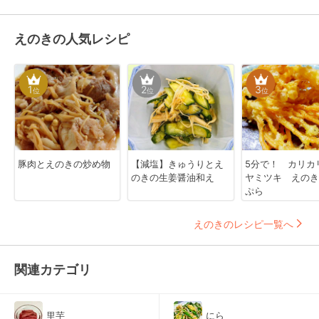
えのきの人気レシピ
1
2
3
位
位
位
豚肉とえのきの炒め物
【減塩】きゅうりとえ
5分で！ カリカ
のきの生姜醤油和え
ヤミツキ えのき
ぷら
えのきのレシピ一覧へ
関連カテゴリ
里芋
にら