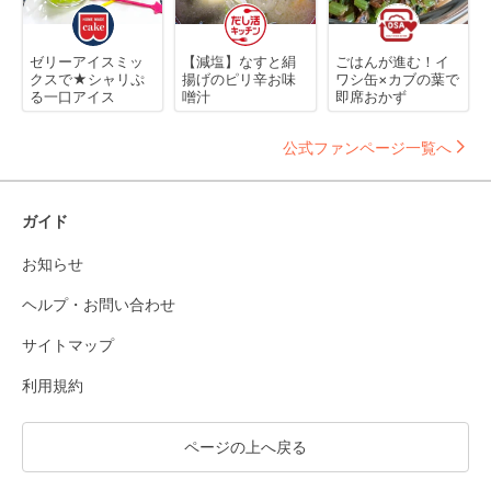
ゼリーアイスミッ
【減塩】なすと絹
ごはんが進む！イ
クスで★シャリぷ
揚げのピリ辛お味
ワシ缶×カブの葉で
る一口アイス
噌汁
即席おかず
公式ファンページ一覧へ
ガイド
お知らせ
ヘルプ・お問い合わせ
サイトマップ
利用規約
ページの上へ戻る