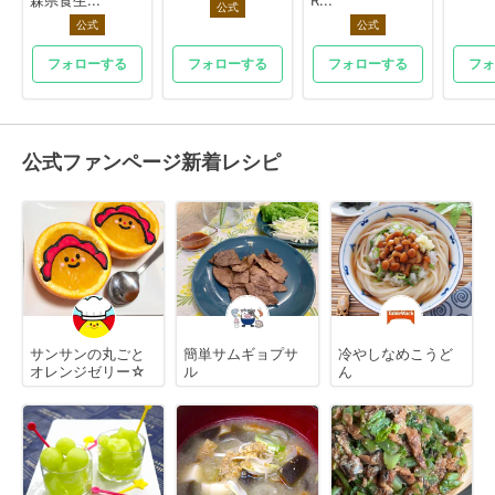
森県食生...
R...
公式
公式
公式
フォローする
フォローする
フォローする
フォ
公式ファンページ新着レシピ
サンサンの丸ごと
簡単サムギョプサ
冷やしなめこうど
オレンジゼリー☆
ル
ん