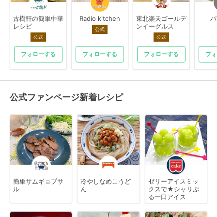
古樹軒の簡単中華
Radio kitchen
東北楽天ゴールデ
パ
レシピ
ンイーグルス
公式
公式
公式
フォローする
フォローする
フォローする
フォ
公式ファンページ新着レシピ
簡単サムギョプサ
冷やしなめこうど
ゼリーアイスミッ
ル
ん
クスで★シャリぷ
る一口アイス