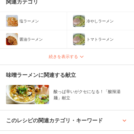
関連カテゴリ
塩ラーメン
冷やしラーメン
醤油ラーメン
トマトラーメン
続きを表示する
味噌ラーメンに関連する献立
酸っぱ辛いがクセになる！「酸辣湯
麺」献立
keyboard_arrow_up
このレシピの関連カテゴリ・キーワード