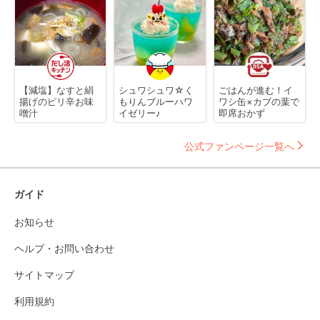
【減塩】なすと絹
シュワシュワ☆く
ごはんが進む！イ
揚げのピリ辛お味
もりんブルーハワ
ワシ缶×カブの葉で
噌汁
イゼリー♪
即席おかず
公式ファンページ一覧へ
ガイド
お知らせ
ヘルプ・お問い合わせ
サイトマップ
利用規約