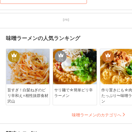
【PR】
味噌ラーメンの人気ランキング
1
2
3
位
位
位
旨すぎ！白髪ねぎのピ
サリ麺で☆簡単ピリ辛
作り置きにも☆
リ辛和え⭐️相性抜群食材
ラーメン
たっぷり〜味噌ラ
沢山
ン
味噌ラーメンのカテゴリへ