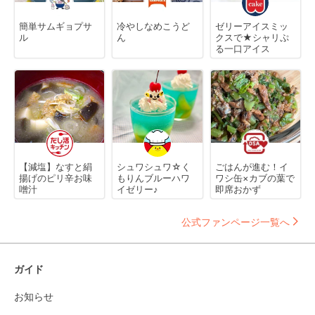
簡単サムギョプサ
冷やしなめこうど
ゼリーアイスミッ
ル
ん
クスで★シャリぷ
る一口アイス
【減塩】なすと絹
シュワシュワ☆く
ごはんが進む！イ
揚げのピリ辛お味
もりんブルーハワ
ワシ缶×カブの葉で
噌汁
イゼリー♪
即席おかず
公式ファンページ一覧へ
ガイド
お知らせ