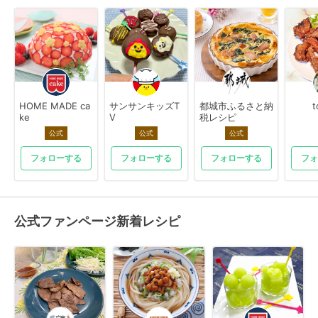
HOME MADE ca
サンサンキッズT
都城市ふるさと納
t
ke
V
税レシピ
公式
公式
公式
フォローする
フォローする
フォローする
フォ
公式ファンページ新着レシピ