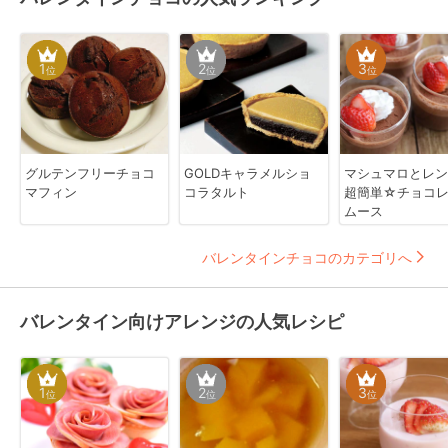
1
2
3
位
位
位
グルテンフリーチョコ
GOLDキャラメルショ
マシュマロとレン
マフィン
コラタルト
超簡単☆チョコ
ムース
バレンタインチョコのカテゴリへ
バレンタイン向けアレンジの人気レシピ
1
2
3
位
位
位