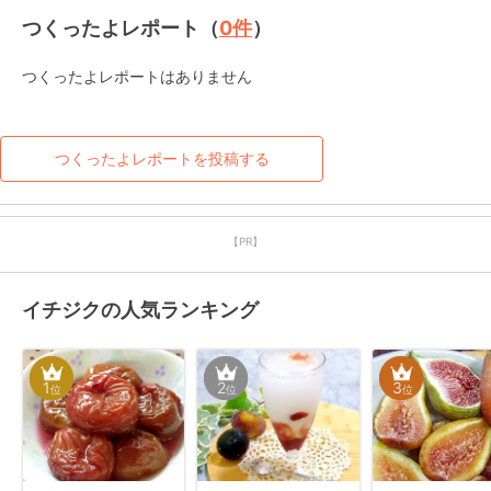
つくったよレポート（
0
件
）
つくったよレポートはありません
つくったよレポートを投稿する
【PR】
イチジクの人気ランキング
1
2
3
位
位
位