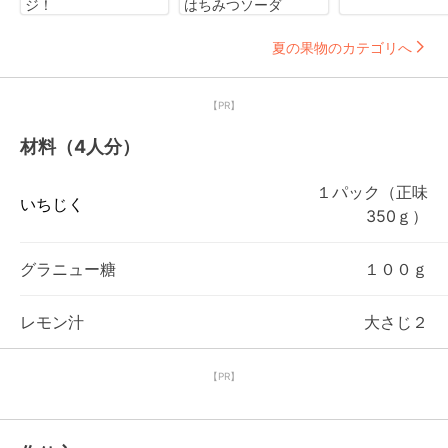
ジ！
はちみつソーダ
夏の果物のカテゴリへ
【PR】
材料（4人分）
１パック（正味
いちじく
350ｇ）
グラニュー糖
１００ｇ
レモン汁
大さじ２
【PR】