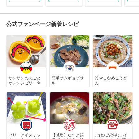
公式ファンページ新着レシピ
サンサンの丸ごと
簡単サムギョプサ
冷やしなめこうど
オレンジゼリー☆
ル
ん
ゼリーアイスミッ
【減塩】なすと絹
ごはんが進む！イ