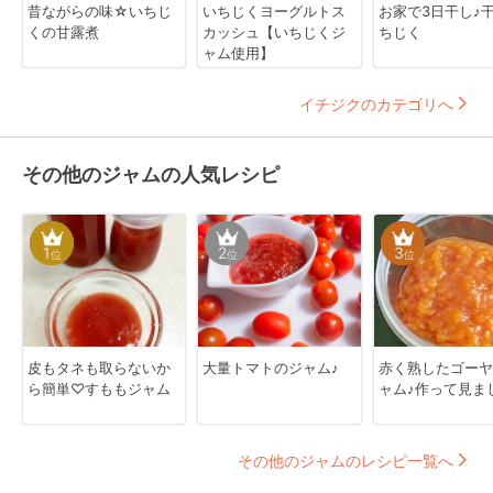
昔ながらの味☆いちじ
いちじくヨーグルトス
お家で3日干し♪
くの甘露煮
カッシュ【いちじくジ
ちじく
ャム使用】
イチジクのカテゴリへ
その他のジャムの人気レシピ
1
2
3
位
位
位
皮もタネも取らないか
大量トマトのジャム♪
赤く熟したゴーヤ
ら簡単♡すももジャム
ャム♪作って見ま
その他のジャムのレシピ一覧へ