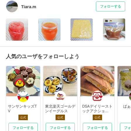
Tiara.m
フォローする
人気のユーザをフォローしよう
サンサンキッズT
東北楽天ゴールデ
DSAデイリースト
ばぁ
V
ンイーグルス
ックアクショ...
公式
公式
公式
フォローする
フォローする
フォローする
フォ