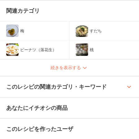
関連カテゴリ
梅
すだち
ピーナツ（落花生）
桃
続きを表示する
keyboard_arrow_up
このレシピの関連カテゴリ・キーワード
あなたにイチオシの商品
このレシピを作ったユーザ