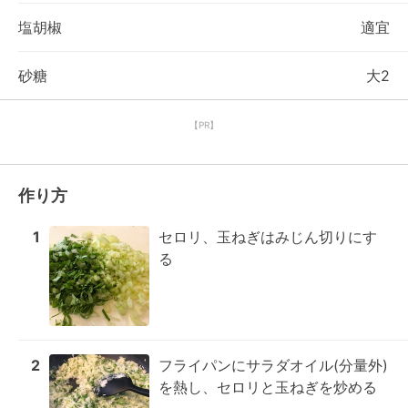
塩胡椒
適宜
砂糖
大2
【PR】
作り方
1
セロリ、玉ねぎはみじん切りにす
る
2
フライパンにサラダオイル(分量外)
を熱し、セロリと玉ねぎを炒める