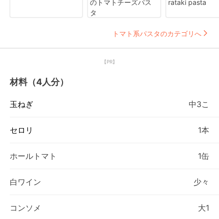
のトマトチーズパス
rataki pasta
タ
トマト系パスタのカテゴリへ
【PR】
材料（4人分）
玉ねぎ
中3こ
セロリ
1本
ホールトマト
1缶
白ワイン
少々
コンソメ
大1