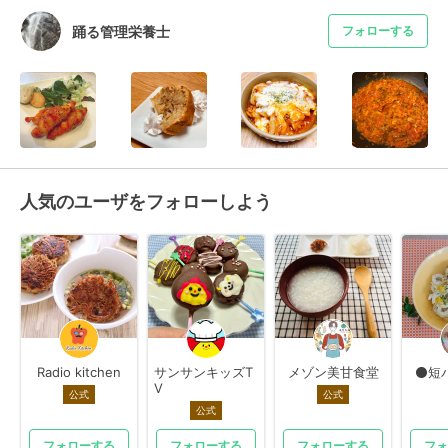
踊る管理栄養士
フォローする
人気のユーザをフォローしよう
Radio kitchen
サンサンキッズT
メゾン美甘食堂
⚫短
V
公式
公式
公式
フォローする
フォローする
フォローする
フォ