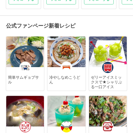
公式ファンページ新着レシピ
簡単サムギョプサ
冷やしなめこうど
ゼリーアイスミッ
ル
ん
クスで★シャリぷ
る一口アイス