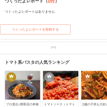
つくったよレポート（
0
件
）
つくったよレポートはありません
つくったよレポートを投稿する
【PR】
トマト系パスタの人気ランキング
1
2
3
位
位
位
プロ直伝♪喫茶店の本格
トマトソース（トマト
2歳の子供も大好