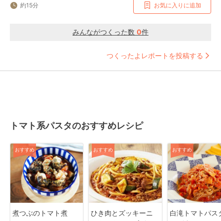
約15分
お気に入りに追加
みんながつくった数
0
件
つくったよレポートを投稿する
トマト系パスタのおすすめレシピ
おすすめ
おすすめ
おすすめ
煮つぶのトマト煮
ひき肉とズッキーニ
白滝トマトパスタ 