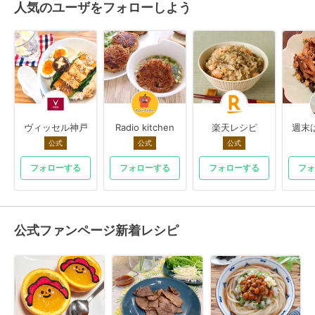
人気のユーザをフォローしよう
ヴィッセル神戸
Radio kitchen
楽天レシピ
週末
公式
公式
公式
フォローする
フォローする
フォローする
フォ
公式ファンページ新着レシピ