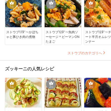
1
2
3
位
位
位
ストウブ17㌢〜かぼち
ストウブ12㌢〜魚肉ソ
ストウブ12㌢〜
ゃと豚ひき肉の煮物
ーセージ＊ピーマンON
ート半月オムレツ
たまご
ンナー
ストウブのカテゴリへ
ズッキーニの人気レシピ
1
2
3
位
位
位