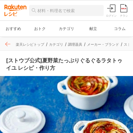
ログイン
チラシ
おすすめ
おトク
カテゴリ
献立
コラム
楽天レシピトップ
カテゴリ
調理器具
メーカー・ブランド
スト
[ストウブ公式]夏野菜たっぷりぐるぐるラタトゥ
イユ レシピ・作り方