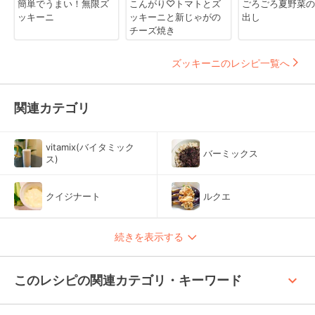
簡単でうまい！無限ズ
こんがり♡トマトとズ
ごろごろ夏野菜の
ッキーニ
ッキーニと新じゃがの
出し
チーズ焼き
ズッキーニのレシピ一覧へ
関連カテゴリ
vitamix(バイタミック
バーミックス
ス)
クイジナート
ルクエ
続きを表示する
keyboard_arrow_up
このレシピの関連カテゴリ・キーワード