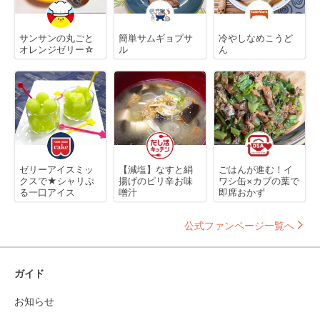
サンサンの丸ごと
簡単サムギョプサ
冷やしなめこうど
オレンジゼリー☆
ル
ん
ゼリーアイスミッ
【減塩】なすと絹
ごはんが進む！イ
クスで★シャリぷ
揚げのピリ辛お味
ワシ缶×カブの葉で
る一口アイス
噌汁
即席おかず
公式ファンページ一覧へ
ガイド
お知らせ