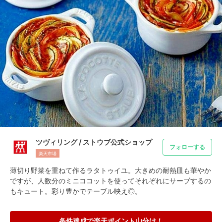
ツヴィリング / ストウブ公式ショップ
フォローする
楽天市場
薄切り野菜を重ねて作るラタトゥイユ。大きめの耐熱皿も華やか
ですが、人数分のミニココットを使ってそれぞれにサーブするの
もキュート。彩り豊かでテーブル映え◎。
条件達成で楽天ポイント山分け！