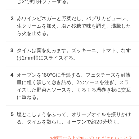
じ2で約1分ソテーする。
2
赤ワインビネガーと野菜だし、パプリカピューレ、
生クリームを加え、塩と砂糖で味を調え、沸騰した
ら火を止める。
3
タイムは葉を刻みます。ズッキーニ、トマト、なす
は2mm幅にスライスする。
4
オーブンを180℃に予熱する。フェタチーズを耐熱
皿に粗く潰して敷き詰め、2のソースを注ぎ、スラ
イスした野菜とソースを、くるくる渦巻き状に交互
に重ねる。
5
塩とこしょうをふって、オリーブオイルを振りかけ
る。タイムを散らし、オーブンで約20分焼く。
お料理する上で知っていただきたいこと