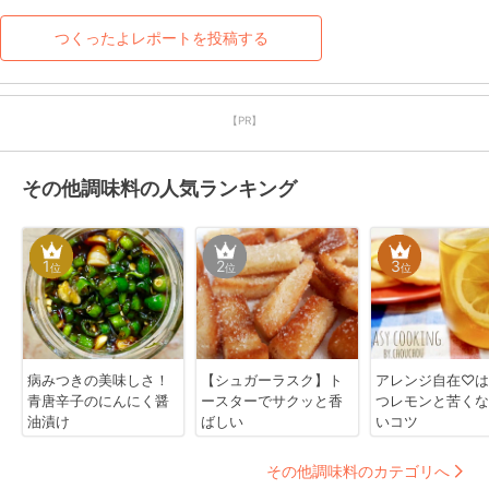
つくったよレポートを投稿する
【PR】
その他調味料の人気ランキング
1
2
3
位
位
位
病みつきの美味しさ！
【シュガーラスク】ト
アレンジ自在♡は
青唐辛子のにんにく醤
ースターでサクッと香
つレモンと苦くな
油漬け
ばしい
いコツ
その他調味料のカテゴリへ