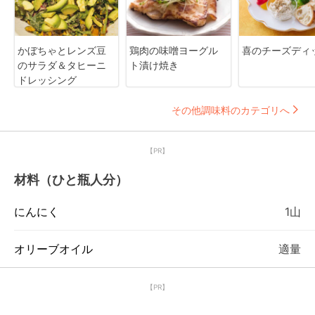
かぼちゃとレンズ豆
鶏肉の味噌ヨーグル
喜のチーズディ
のサラダ＆タヒーニ
ト漬け焼き
ドレッシング
その他調味料のカテゴリへ
【PR】
材料（ひと瓶人分）
にんにく
1山
オリーブオイル
適量
【PR】