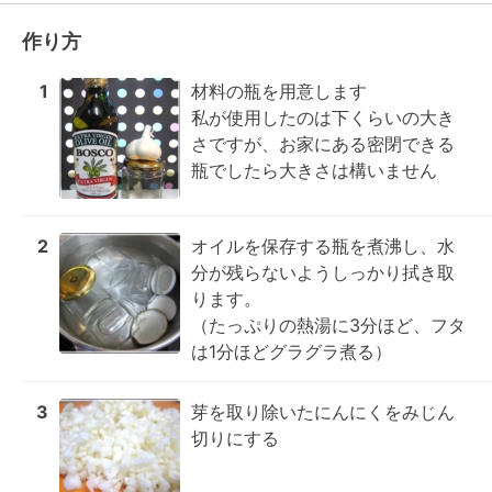
作り方
1
材料の瓶を用意します

私が使用したのは下くらいの大き
さですが、お家にある密閉できる
瓶でしたら大きさは構いません
2
オイルを保存する瓶を煮沸し、水
分が残らないようしっかり拭き取
ります。

（たっぷりの熱湯に3分ほど、フタ
は1分ほどグラグラ煮る）
3
芽を取り除いたにんにくをみじん
切りにする