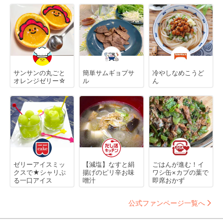
サンサンの丸ごと
簡単サムギョプサ
冷やしなめこうど
オレンジゼリー☆
ル
ん
ゼリーアイスミッ
【減塩】なすと絹
ごはんが進む！イ
クスで★シャリぷ
揚げのピリ辛お味
ワシ缶×カブの葉で
る一口アイス
噌汁
即席おかず
公式ファンページ一覧へ