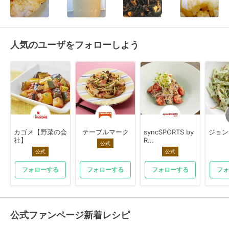
人気のユーザをフォローしよう
カゴメ【野菜の会
テーブルマーク
syncSPORTS by
ジョン
社】
R...
公式
公式
公式
フォローする
フォローする
フォローする
フォ
公式ファンページ新着レシピ