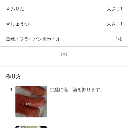
☆みりん
大さじ1
☆しょうゆ
大さじ1
魚焼きフライパン用ホイル
1枚
【PR】
作り方
1
生鮭に塩、酒を振ります。