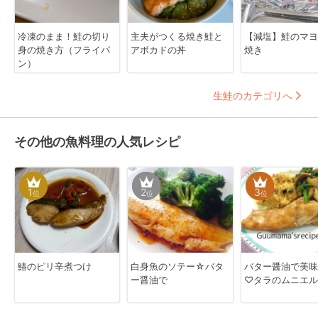
冷凍のまま！鮭の切り
主夫がつくる焼き鮭と
【減塩】鮭のマヨ
身の焼き方（フライパ
アボカドの丼
焼き
ン）
生鮭のカテゴリへ
その他の魚料理の人気レシピ
1
2
3
位
位
位
鰆のピリ辛煮つけ
白身魚のソテー☆バタ
バター醤油で美味
ー醤油で
♡タラのムニエル