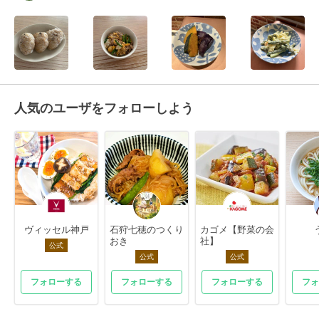
人気のユーザをフォローしよう
ヴィッセル神戸
石狩七穂のつくり
カゴメ【野菜の会
おき
社】
公式
公式
公式
フォローする
フォローする
フォローする
フォ