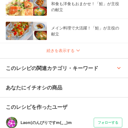
和食も洋食もおまかせ！「鮭」が主役
の献立
メイン料理で大活躍！「鮭」が主役の
献立
続きを表示する
keyboard_arrow_up
このレシピの関連カテゴリ・キーワード
あなたにイチオシの商品
このレシピを作ったユーザ
Laon(のんびりですm(_ _)m
フォローする