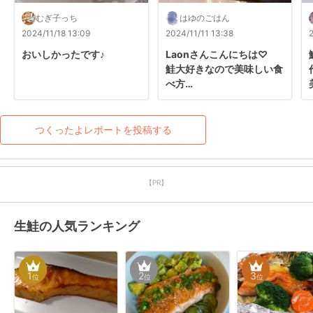
むぎ子っち
はゆのごはん
2024/11/18 13:09
2024/11/11 13:38
おいしかったです♪
Laonさんこんにちは♡

鮭大好きなので美味しい食
べ方

教えて頂き感謝です☺︎✨

いつも素敵なレシピありが
とうございます╰(*´︶
つくったよレポートを投稿する
`*)╯♡
【PR】
生鮭の人気ランキング
1
2
3
位
位
位