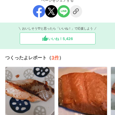
ページをシェアする
おいしそう♡と思ったら「いいね！」で応援しよう
いいね！
5,426
つくったよレポート（
3
件
）