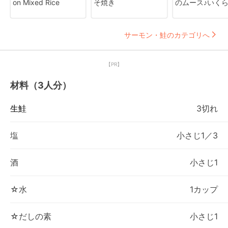
on Mixed Rice
そ焼き
のムース♪いく
サーモン・鮭のカテゴリへ
【PR】
材料（3人分）
生鮭
3切れ
塩
小さじ1／3
酒
小さじ1
☆水
1カップ
☆だしの素
小さじ1