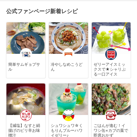
公式ファンページ新着レシピ
簡単サムギョプサ
冷やしなめこうど
ゼリーアイスミッ
ル
ん
クスで★シャリぷ
る一口アイス
【減塩】なすと絹
シュワシュワ☆く
ごはんが進む！イ
揚げのピリ辛お味
もりんブルーハワ
ワシ缶×カブの葉で
噌汁
イゼリー♪
即席おかず