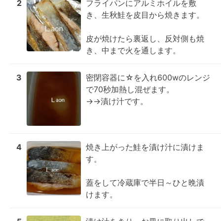
2
フライパンにアルミホイルを敷
き、生秋鮭を皮目から焼きます。

皮が焼けたら裏返し、反対側も焼
き、中まで火を通します。
3
密閉容器に☆を入れ600wのレンジ
で70秒加熱し混ぜます。

→→漬け汁です。
4
焼き上がった鮭を漬け汁に漬けま
す。

蓋をして冷蔵庫で半日～ひと晩漬
けます。