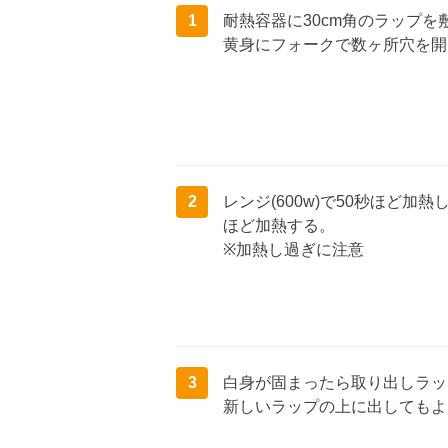
1
耐熱容器に30cm角のラップ
黄身にフォークで数ヶ所穴を開
2
レンジ(600w)で50秒ほど加
ほど加熱する。
※加熱し過ぎに注意
3
白身が固まったら取り出しラッ
新しいラップの上に出してもよ