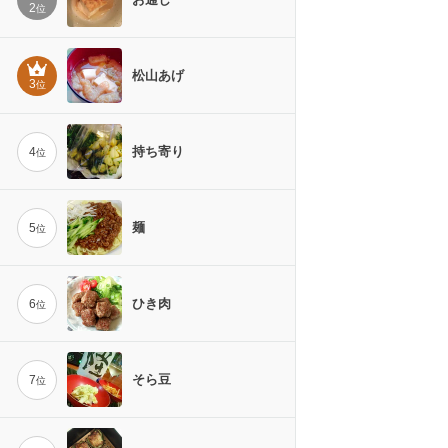
2
位
松山あげ
3
位
持ち寄り
4
位
麺
5
位
ひき肉
6
位
そら豆
7
位