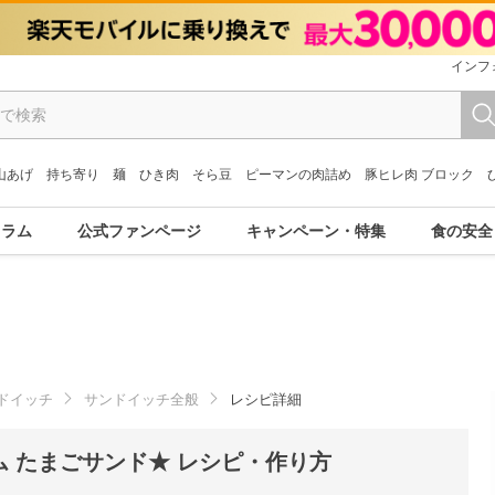
インフ
山あげ
持ち寄り
麺
ひき肉
そら豆
ピーマンの肉詰め
豚ヒレ肉 ブロック
コラム
公式ファンページ
キャンペーン・特集
食の安全
ドイッチ
サンドイッチ全般
レシピ詳細
 たまごサンド★ レシピ・作り方