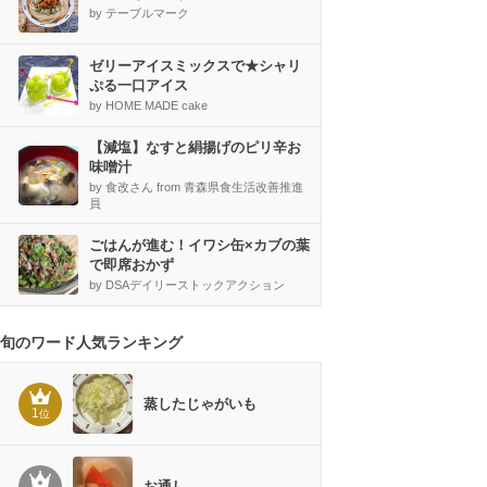
by テーブルマーク
ゼリーアイスミックスで★シャリ
ぷる一口アイス
by HOME MADE cake
【減塩】なすと絹揚げのピリ辛お
味噌汁
by 食改さん from 青森県食生活改善推進
員
ごはんが進む！イワシ缶×カブの葉
で即席おかず
by DSAデイリーストックアクション
旬のワード人気ランキング
蒸したじゃがいも
1
位
お通し