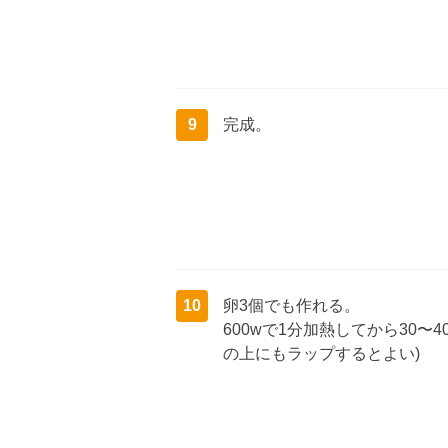
9
完成。
10
卵3個でも作れる。
600wで1分加熱してから30〜
の上にもラップするとよい)