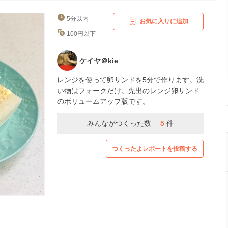
5分以内
お気に入りに追加
100円以下
ケイヤ＠kie
レンジを使って卵サンドを5分で作ります。洗
い物はフォークだけ。先出のレンジ卵サンド
のボリュームアップ版です。
みんながつくった数
5
件
つくったよレポートを投稿する