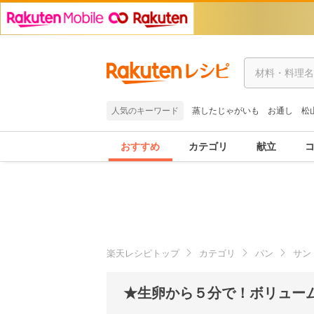
人気のキーワード
蒸したじゃがいも
お通し
松
おすすめ
カテゴリ
献立
楽天レシピトップ
カテゴリ
パン
サン
★生卵から５分で！ボリューム