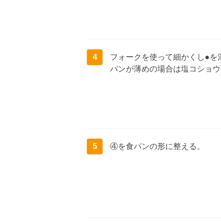
4
フォークを使って細かくし●を
パンが薄めの場合は塩コショウ
5
④を食パンの形に整える。