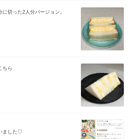
分に切った2人分バージョン。
こちら
いました♡