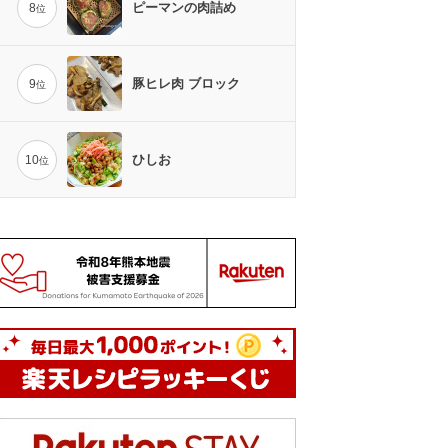
ピーマンの肉詰め
8
位
豚ヒレ肉 ブロック
9
位
ひしお
10
位