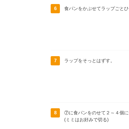
6
食パンをかぶせてラップごとひ
7
ラップをそっとはずす。
8
⑦に食パンをのせて２～４個に
(ミミはお好みで切る)