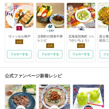
ヴィッセル神戸
古樹軒の簡単中華
北海道別海町（べ
富士養
レシピ
つかいちょう）
組合ニ
公式
公式
公式
フォローする
フォローする
フォローする
フォ
公式ファンページ新着レシピ