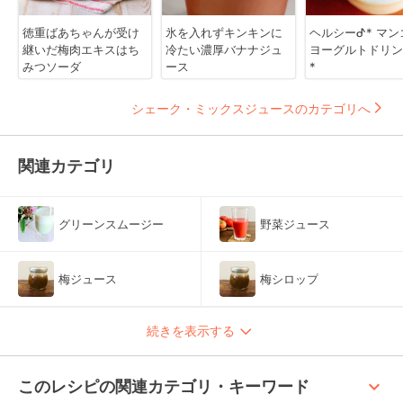
徳重ばあちゃんが受け
氷を入れずキンキンに
ヘルシーᕷ* マン
継いだ梅肉エキスはち
冷たい濃厚バナナジュ
ヨーグルトドリン
みつソーダ
ース
*
シェーク・ミックスジュースのカテゴリへ
関連カテゴリ
グリーンスムージー
野菜ジュース
梅ジュース
梅シロップ
続きを表示する
keyboard_arrow_up
このレシピの関連カテゴリ・キーワード