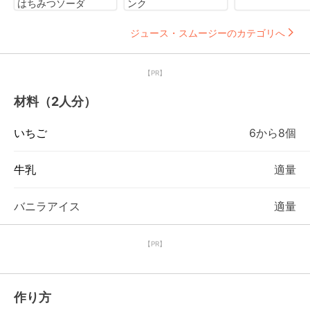
はちみつソーダ
ンク
ジュース・スムージーのカテゴリへ
【PR】
材料（2人分）
いちご
6から8個
牛乳
適量
バニラアイス
適量
【PR】
作り方