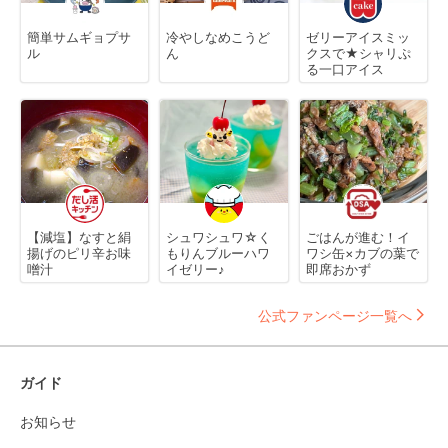
簡単サムギョプサ
冷やしなめこうど
ゼリーアイスミッ
ル
ん
クスで★シャリぷ
る一口アイス
【減塩】なすと絹
シュワシュワ☆く
ごはんが進む！イ
揚げのピリ辛お味
もりんブルーハワ
ワシ缶×カブの葉で
噌汁
イゼリー♪
即席おかず
公式ファンページ一覧へ
ガイド
お知らせ