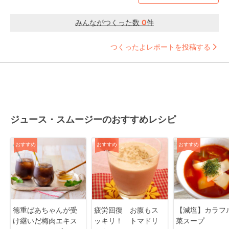
みんながつくった数
0
件
つくったよレポートを投稿する
ジュース・スムージーのおすすめレシピ
おすすめ
おすすめ
おすすめ
徳重ばあちゃんが受
疲労回復 お腹もス
【減塩】カラフ
け継いだ梅肉エキス
ッキリ！ トマドリ
菜スープ