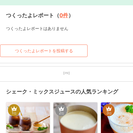
つくったよレポート（
0
件
）
つくったよレポートはありません
つくったよレポートを投稿する
【PR】
シェーク・ミックスジュースの人気ランキング
1
2
3
位
位
位