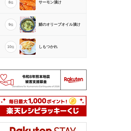
サーモン漬け
8
位
鯖のオリーブオイル漬け
9
位
しもつかれ
10
位