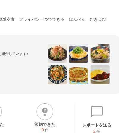
簡単夕食
フライパン一つでできる
はんぺん
むきえび
を紹介しています♪
た
節約できた
レポートを送る
0
件
2
件