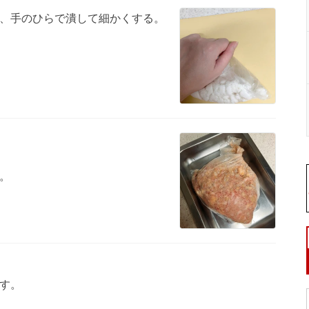
、手のひらで潰して細かくする。
。
す。