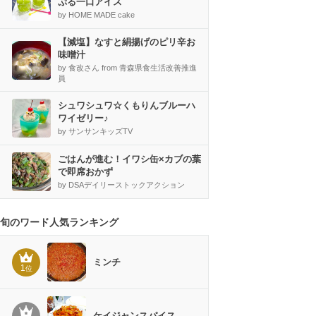
ぷる一口アイス
by HOME MADE cake
【減塩】なすと絹揚げのピリ辛お
味噌汁
by 食改さん from 青森県食生活改善推進
員
シュワシュワ☆くもりんブルーハ
ワイゼリー♪
by サンサンキッズTV
ごはんが進む！イワシ缶×カブの葉
で即席おかず
by DSAデイリーストックアクション
旬のワード人気ランキング
ミンチ
1
位
ケイジャンスパイス