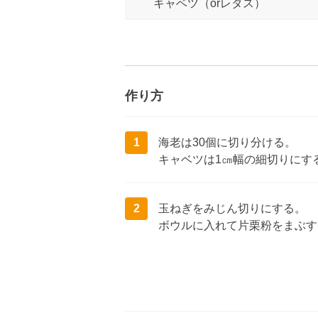
キャベツ（orレタス）
作り方
1
海老は30個に切り分ける。
キャベツは1㎝幅の細切りにす
2
玉ねぎをみじん切りにする。
ボウルに入れて片栗粉をまぶす