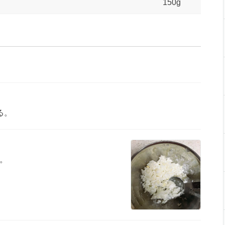
150g
る。
。