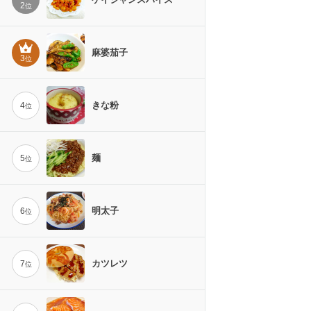
2
位
麻婆茄子
3
位
きな粉
4
位
麺
5
位
明太子
6
位
カツレツ
7
位