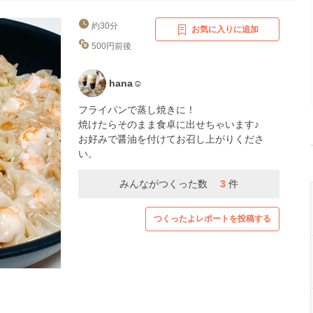
約30分
お気に入りに追加
500円前後
hana☺︎
フライパンで蒸し焼きに！
焼けたらそのまま食卓に出せちゃいます♪
お好みで醤油を付けてお召し上がりくださ
い。
みんながつくった数
3
件
つくったよレポートを投稿する