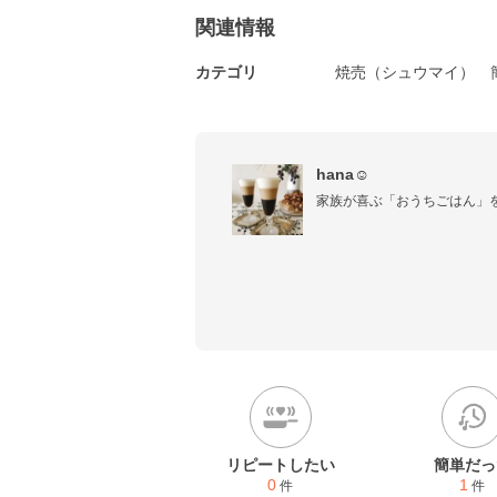
関連情報
カテゴリ
焼売（シュウマイ）
hana☺︎
家族が喜ぶ「おうちごはん」
リピートしたい
簡単だっ
0
1
件
件