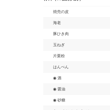
焼売の皮
海老
豚ひき肉
玉ねぎ
片栗粉
はんぺん
◉ 酒
◉ 醤油
◉ 砂糖