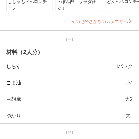
ししゃもペペロンチ
トぽん酢 サラダ仕
どんペペロンチ
ーノ
立て
その他のさかなのカテゴリへ
【PR】
材料（2人分）
しらす
1パック
ごま油
小1
白胡麻
大2
ゆかり
大1
【PR】