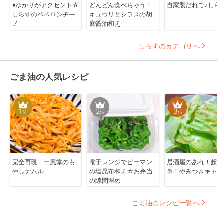
♦️ゆかりがアクセント☆
どんどん食べちゃう！
自家製だれで♪し
しらすのペペロンチー
キュウリとシラスの胡
ノ
麻醤油和え
しらすのカテゴリへ
ごま油の人気レシピ
1
2
3
位
位
位
完全再現 一風堂のも
電子レンジでピーマン
居酒屋のあれ！超
やしナムル
の塩昆布和え☆お弁当
単！やみつきキャ
の隙間埋め
ごま油のレシピ一覧へ