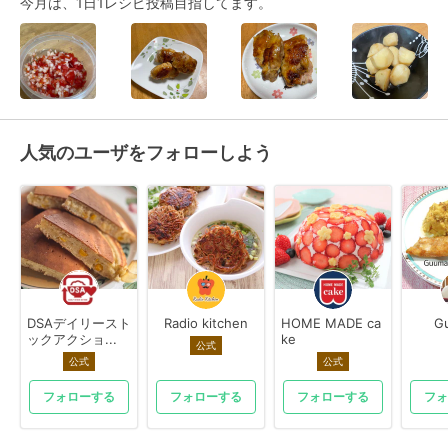
今月は、1日1レシピ投稿目指してます。
人気のユーザをフォローしよう
DSAデイリースト
Radio kitchen
HOME MADE ca
G
ックアクショ...
ke
公式
公式
公式
フォローする
フォローする
フォローする
フォ