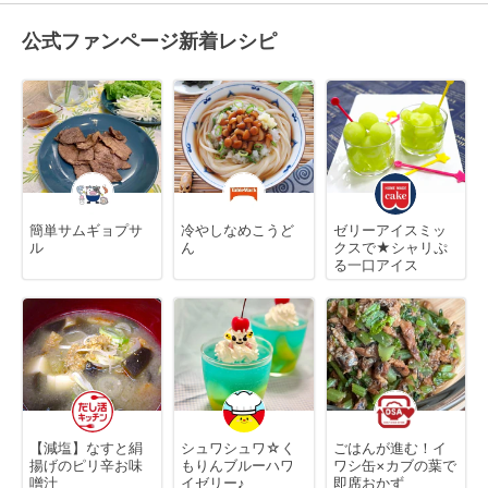
公式ファンページ新着レシピ
簡単サムギョプサ
冷やしなめこうど
ゼリーアイスミッ
ル
ん
クスで★シャリぷ
る一口アイス
【減塩】なすと絹
シュワシュワ☆く
ごはんが進む！イ
揚げのピリ辛お味
もりんブルーハワ
ワシ缶×カブの葉で
噌汁
イゼリー♪
即席おかず