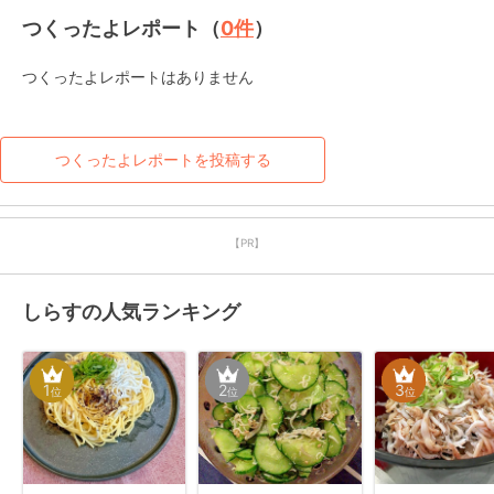
つくったよレポート（
0
件
）
つくったよレポートはありません
つくったよレポートを投稿する
【PR】
しらすの人気ランキング
1
2
3
位
位
位