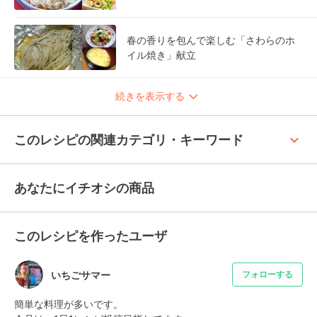
春の香りを包んで楽しむ「さわらのホ
イル焼き」献立
続きを表示する
keyboard_arrow_up
このレシピの関連カテゴリ・キーワード
あなたにイチオシの商品
このレシピを作ったユーザ
いちごサマー
フォローする
簡単な料理が多いです。
