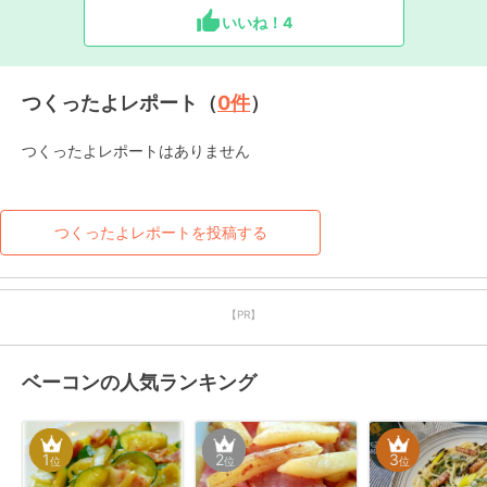
いいね！
4
つくったよレポート（
0
件
）
つくったよレポートはありません
つくったよレポートを投稿する
【PR】
ベーコンの人気ランキング
1
2
3
位
位
位