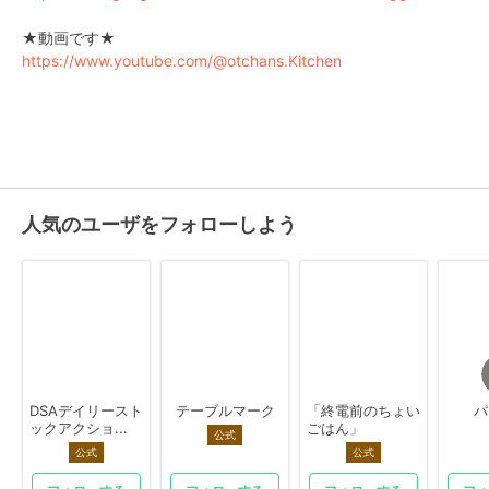
https://www.youtube.com/@otchans.Kitchen
人気のユーザをフォローしよう
DSAデイリースト
テーブルマーク
「終電前のちょい
パ
ックアクショ...
ごはん」
公式
公式
公式