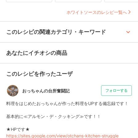
ホワイトソースのレシピ一覧へ
keyboard_arrow_up
このレシピの関連カテゴリ・キーワード
あなたにイチオシの商品
このレシピを作ったユーザ
おっちゃんの台所奮闘記
フォローする
料理をはじめたおっちゃんが作った料理をUPする備忘録です！

基本的に≪アルモン・デ・クッキング≫です！！

https://sites.google.com/view/otchans-kitchen-struggle