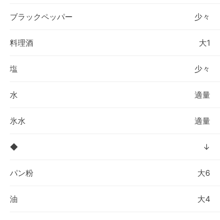
ブラックペッパー
少々
料理酒
大1
塩
少々
水
適量
氷水
適量
◆
↓
パン粉
大6
油
大4