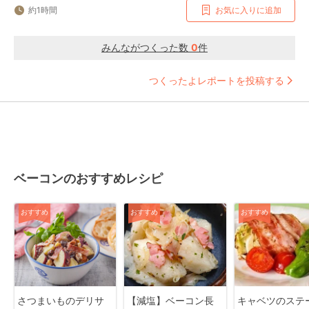
約1時間
お気に入りに追加
みんながつくった数
0
件
つくったよレポートを投稿する
ベーコンのおすすめレシピ
おすすめ
おすすめ
おすすめ
さつまいものデリサ
【減塩】ベーコン長
キャベツのステ