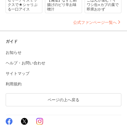
ゼリーアイスミッ
【減塩】なすと絹
ごはんが進む！イ
クスで★シャリぷ
揚げのピリ辛お味
ワシ缶×カブの葉で
る一口アイス
噌汁
即席おかず
公式ファンページ一覧へ
ガイド
お知らせ
ヘルプ・お問い合わせ
サイトマップ
利用規約
ページの上へ戻る