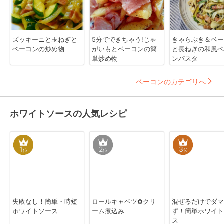
ズッキーニと玉ねぎと
5分でできちゃう!じゃ
きゃらぶき＆ベー
ベーコンの炒め物
がいもとベーコンの簡
と長ねぎの和風ペ
単炒め物
ンパスタ
ベーコンのカテゴリへ
ホワイトソースの人気レシピ
1
2
3
位
位
位
失敗なし！簡単・時短
ロールキャベツ✿クリ
混ぜるだけでダマ
ホワイトソース
ーム煮込み
ず！簡単ホワイト
ス