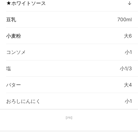
★ホワイトソース
↓
豆乳
700ml
小麦粉
大6
コンソメ
小1
塩
小1/3
バター
大4
おろしにんにく
小1
【PR】