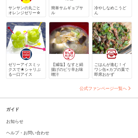
サンサンの丸ごと
簡単サムギョプサ
冷やしなめこうど
オレンジゼリー☆
ル
ん
ゼリーアイスミッ
【減塩】なすと絹
ごはんが進む！イ
クスで★シャリぷ
揚げのピリ辛お味
ワシ缶×カブの葉で
る一口アイス
噌汁
即席おかず
公式ファンページ一覧へ
ガイド
お知らせ
ヘルプ・お問い合わせ