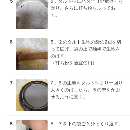
5
5．タルト型にバター（分量外）を
塗り、さらに打ち粉をふってお
く。
6
6．２のタルト生地の袋の2辺を切
って広げ、袋の上で麺棒で生地を
のばす。

（打ち粉を適宜使用）
7
7．６の生地をタルト型より一回り
大きくのばしたら、５の型をかぶ
せるように置く。
8
8．７を下の袋ごとひっくり返す。