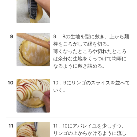
9
9.　8の生地を型に敷き、上から麺
棒をころがして縁を切る。

薄くなったところや切れたところ
は余分な生地をくっつけて均等に
なるように敷き詰める。
10
10．9にリンゴのスライスを並べて
いく。
11
11．10にアパレイユを少しずつ、
リンゴの上からかけるように流し