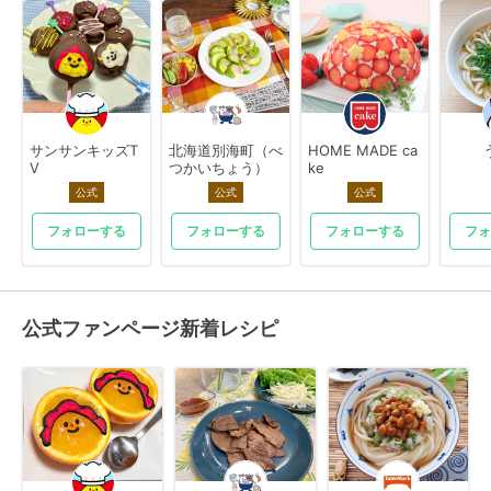
サンサンキッズT
北海道別海町（べ
HOME MADE ca
V
つかいちょう）
ke
公式
公式
公式
フォローする
フォローする
フォローする
フォ
公式ファンページ新着レシピ