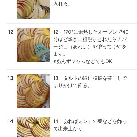
入れる。
12
12．170°に余熱したオーブンで40
分ほど焼き、粗熱がとれたらナパ
ージュ（あれば）を塗ってつやを
出す。

※あんずジャムなどでもOK
13
13．タルトの縁に粉糖を茶こしで
ふりかけて飾る。
14
14．あればミントの葉などを飾っ
て出来上がり。