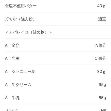
食塩不使用バター
40ｇ
打ち粉（強力粉）
適宜
＜アパレイユ（詰め物）＞
A 全卵
½個分
A 卵黄
１個分
A グラニュー糖
30ｇ
A 生クリーム
65g
A 牛乳
65g
リンゴ
1個