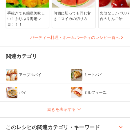
手抜きでも簡単美味し
何個に切っても同じ甘
失敗なし♫パリパ
い！ぷりぷり海老マ
さ！スイカの切り方
台のりんご飴
ヨ！！！
パーティー料理・ホームパーティのレシピ一覧へ
関連カテゴリ
アップルパイ
ミートパイ
パイ
ミルフィーユ
続きを表示する
keyboard_arrow_up
このレシピの関連カテゴリ・キーワード