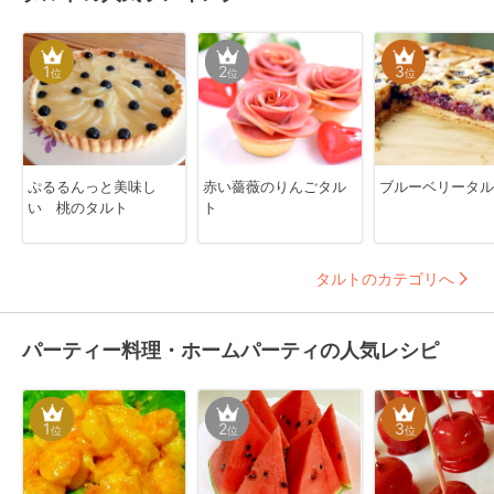
1
2
3
位
位
位
ぷるるんっと美味し
赤い薔薇のりんごタル
ブルーベリータル
い 桃のタルト
ト
タルトのカテゴリへ
パーティー料理・ホームパーティの人気レシピ
1
2
3
位
位
位