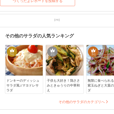
つくったよレポートを投稿する
♪
【PR】
その他のサラダの人気ランキング
1
2
3
位
位
位
ドンキーのディッシュ
子供も大好き！鶏ささ
無限に食べられる
サラダ風♫マヨドレサ
みときゅうりの中華和
紫玉ねぎと大葉の
ラダ
え
ダ
その他のサラダのカテゴリへ