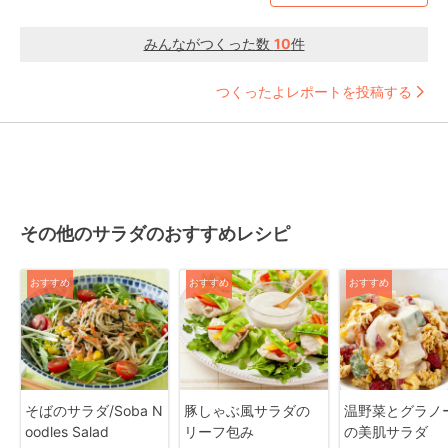
みんながつくった数
10
件
つくったよレポートを投稿する
その他のサラダのおすすめレシピ
おすすめ
おすすめ
おすすめ
そばのサラダ/Soba N
豚しゃぶ風サラダの
温野菜とグラノ
oodles Salad
リーフ包み
の美肌サラダ