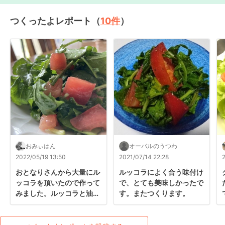
つくったよレポート（
10
件
）
おみぃはん
オーバルのうつわ
2022/05/19 13:50
2021/07/14 22:28
おとなりさんから大量にル
ルッコラによく合う味付け
ッコラを頂いたので作って
で、とても美味しかったで
みました。ルッコラと油の
す。またつくります。
相性が良くて、美味しくた
くさん食べられました。レ
シピありがとうございます