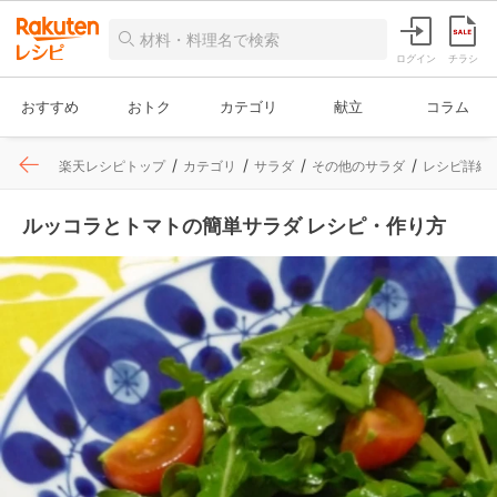
ログイン
チラシ
おすすめ
おトク
カテゴリ
献立
コラム
楽天レシピトップ
カテゴリ
サラダ
その他のサラダ
レシピ詳細
ルッコラとトマトの簡単サラダ レシピ・作り方