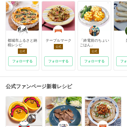
都城市ふるさと納
テーブルマーク
「終電前のちょい
税レシピ
ごはん」
公式
公式
公式
フォローする
フォローする
フォローする
フォ
公式ファンページ新着レシピ