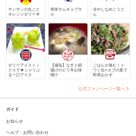
サンサンの丸ごと
簡単サムギョプサ
冷やしなめこうど
オレンジゼリー☆
ル
ん
ゼリーアイスミッ
【減塩】なすと絹
ごはんが進む！イ
クスで★シャリぷ
揚げのピリ辛お味
ワシ缶×カブの葉で
る一口アイス
噌汁
即席おかず
公式ファンページ一覧へ
ガイド
お知らせ
ヘルプ・お問い合わせ