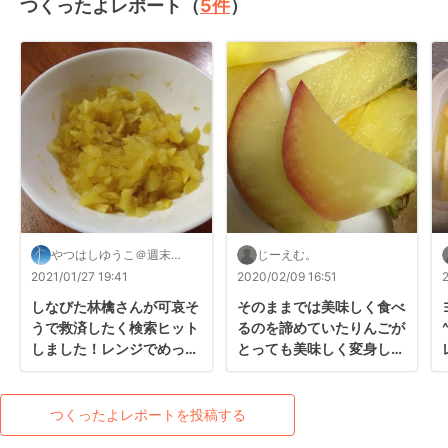
つくったよレポート（
5
件
）
やつはしゆうこ＠週末破
じーえむ。
天荒レシパー★スピード
2021/01/27 19:41
2020/02/09 16:51
承認♪
しなびた林檎さんが可哀そ
そのままでは美味しく食べ
うで救済したく検索ヒット
るのを諦めていたりんごが
しました！レンジでめっち
とっても美味しく変身し、

ゃ簡単に出来ていいですね
＼(^o^)／でしたっ！！

♪美味しくてついつい一人
で一度に食べちゃいました
うれしいレシピをありがと
つくったよレポートを投稿する
(〃´∪｀〃)ゞ
うございましたっ！