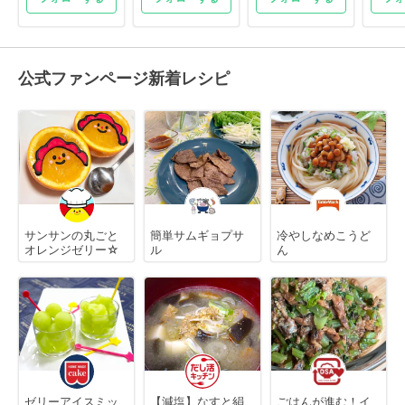
公式ファンページ新着レシピ
サンサンの丸ごと
簡単サムギョプサ
冷やしなめこうど
オレンジゼリー☆
ル
ん
ゼリーアイスミッ
【減塩】なすと絹
ごはんが進む！イ