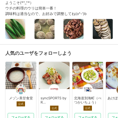
ようこそ(*^_^*）

ウチの料理のウリは簡単一番！　

調味料は適当なので、お好みで調整してね(o^-')b
人気のユーザをフォローしよう
メゾン美甘食堂
syncSPORTS by
北海道別海町（べ
あけぼ
R...
つかいちょう）
公式
公式
公式
フォローする
フォローする
フォローする
フォ