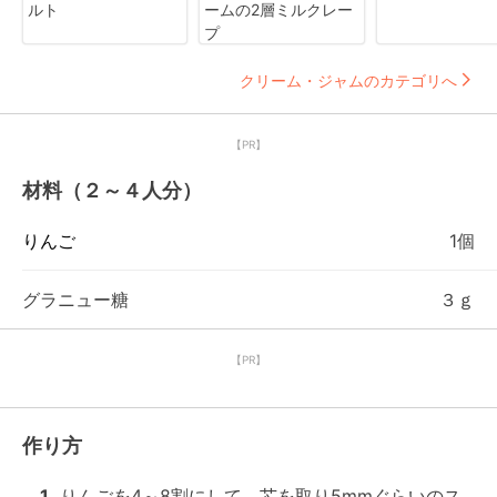
ルト
ームの2層ミルクレー
プ
クリーム・ジャムのカテゴリへ
【PR】
材料（２～４人分）
りんご
1個
グラニュー糖
３ｇ
【PR】
作り方
1
りんごを4～8割にして、芯を取り5mmぐらいのス