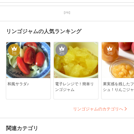
【PR】
リンゴジャムの人気ランキング
1
2
3
位
位
位
和風サラダ♪
電子レンジで！簡単リ
果実感を残したフ
ンゴジャム
シュ！りんごジャ
リンゴジャムのカテゴリへ
関連カテゴリ