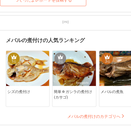
【PR】
メバルの煮付けの人気ランキング
1
2
3
位
位
位
シズの煮付け
簡単☆ガシラの煮付け
メバルの煮魚
(カサゴ)
メバルの煮付けのカテゴリへ