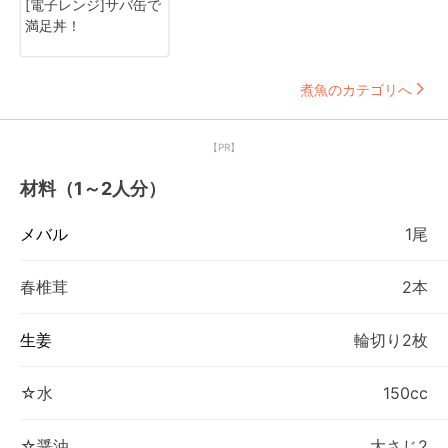
[電子レンジ]サバ缶で
満足丼！
煮魚のカテゴリへ
【PR】
材料（1～2人分）
メバル
1尾
春椎茸
2本
生姜
輪切り2枚
☆水
150cc
☆醤油
大さじ2