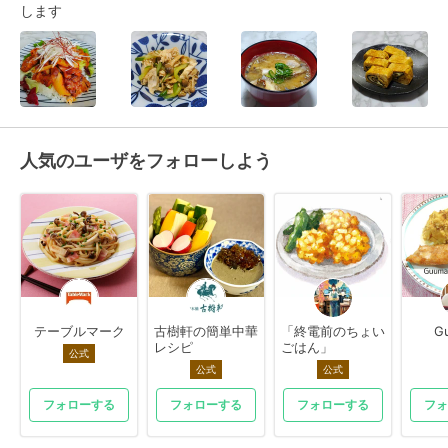
します
人気のユーザをフォローしよう
テーブルマーク
古樹軒の簡単中華
「終電前のちょい
G
レシピ
ごはん」
公式
公式
公式
フォローする
フォローする
フォローする
フォ