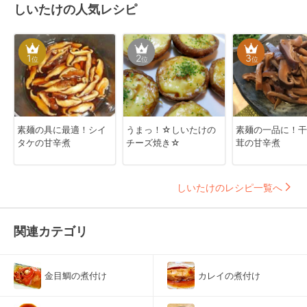
しいたけの人気レシピ
1
2
3
位
位
位
素麺の具に最適！シイ
うまっ！☆しいたけの
素麺の一品に！干
タケの甘辛煮
チーズ焼き☆
茸の甘辛煮
しいたけのレシピ一覧へ
関連カテゴリ
金目鯛の煮付け
カレイの煮付け