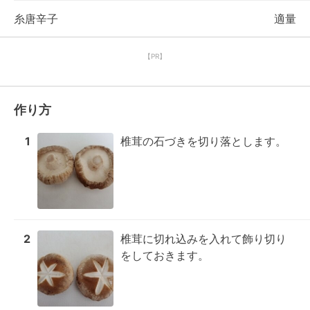
糸唐辛子
適量
【PR】
作り方
1
椎茸の石づきを切り落とします。
2
椎茸に切れ込みを入れて飾り切り
をしておきます。