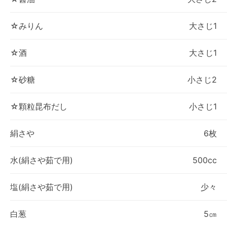
☆みりん
大さじ1
☆酒
大さじ1
☆砂糖
小さじ2
☆顆粒昆布だし
小さじ1
絹さや
6枚
水(絹さや茹で用)
500cc
塩(絹さや茹で用)
少々
白葱
5㎝