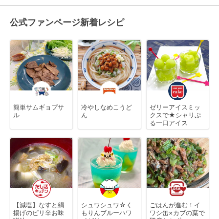
公式ファンページ新着レシピ
簡単サムギョプサ
冷やしなめこうど
ゼリーアイスミッ
ル
ん
クスで★シャリぷ
る一口アイス
【減塩】なすと絹
シュワシュワ☆く
ごはんが進む！イ
揚げのピリ辛お味
もりんブルーハワ
ワシ缶×カブの葉で