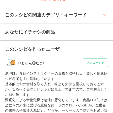
keyboard_arrow_up
このレシピの関連カテゴリ・キーワード
あなたにイチオシの商品
このレシピを作ったユーザ
○じゅん◎たま♪○
フォローする
調理師と食育インストラクターの資格を取得し日々楽しく健康レ
シピ考案を主に活動しています

基本的に旬の食材を取り入れ、味より栄養を重視しております
が、なるべく美味しいレシピに仕上げてますので、ご理解宜しく
お願い致します

温暖化による食物危機は急速に悪化しています　食品ロス防止は
全世界の未来に繋げる重要な第一歩のグローバルSDGs、全世界
の未来の子供達の為にも、どうか、一人一人のご協力をお願い致