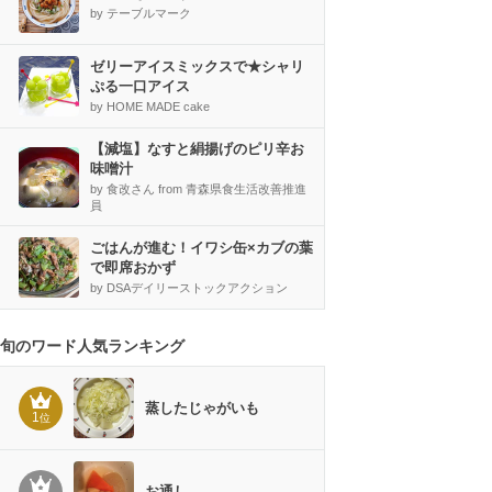
by テーブルマーク
ゼリーアイスミックスで★シャリ
ぷる一口アイス
by HOME MADE cake
【減塩】なすと絹揚げのピリ辛お
味噌汁
by 食改さん from 青森県食生活改善推進
員
ごはんが進む！イワシ缶×カブの葉
で即席おかず
by DSAデイリーストックアクション
旬のワード人気ランキング
蒸したじゃがいも
1
位
お通し