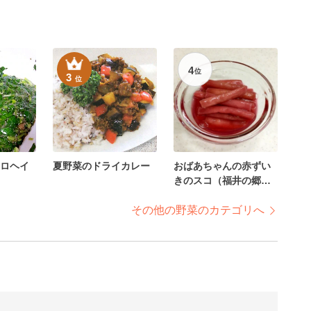
4
位
3
位
ロヘイ
夏野菜のドライカレー
おばあちゃんの赤ずい
きのスコ（福井の郷土
料理）
その他の野菜のカテゴリへ