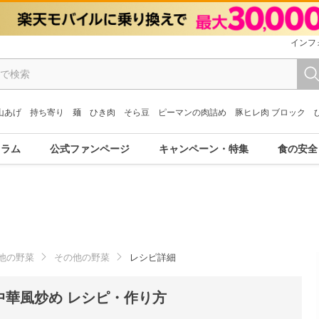
インフ
山あげ
持ち寄り
麺
ひき肉
そら豆
ピーマンの肉詰め
豚ヒレ肉 ブロック
コラム
公式ファンページ
キャンペーン・特集
食の安全
他の野菜
その他の野菜
レシピ詳細
中華風炒め レシピ・作り方