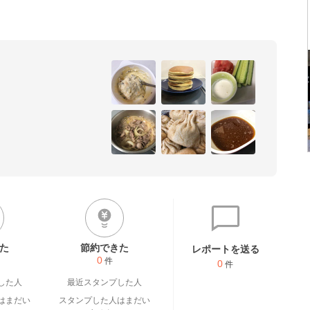
た
節約できた
レポートを送る
0
件
0
件
した人
最近スタンプした人
はまだい
スタンプした人はまだい