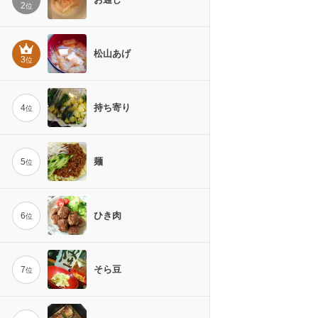
2
位
松山あげ
3
位
持ち寄り
4
位
麺
5
位
ひき肉
6
位
そら豆
7
位