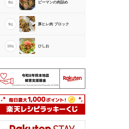
ピーマンの肉詰め
8
位
豚ヒレ肉 ブロック
9
位
ひしお
10
位