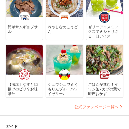
簡単サムギョプサ
冷やしなめこうど
ゼリーアイスミッ
ル
ん
クスで★シャリぷ
る一口アイス
【減塩】なすと絹
シュワシュワ☆く
ごはんが進む！イ
揚げのピリ辛お味
もりんブルーハワ
ワシ缶×カブの葉で
噌汁
イゼリー♪
即席おかず
公式ファンページ一覧へ
ガイド