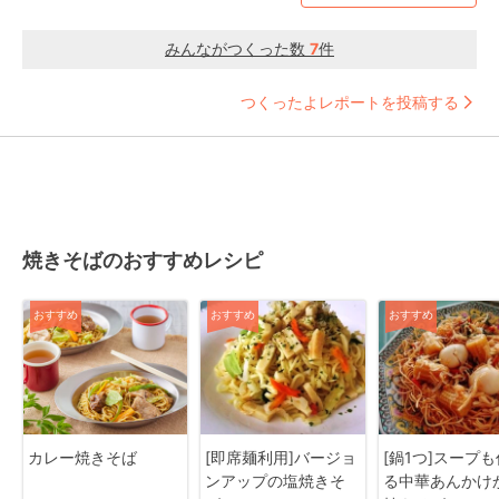
みんながつくった数
7
件
つくったよレポートを投稿する
焼きそばのおすすめレシピ
おすすめ
おすすめ
おすすめ
カレー焼きそば
[即席麺利用]バージョ
[鍋1つ]スープ
ンアップの塩焼きそ
る中華あんかけ