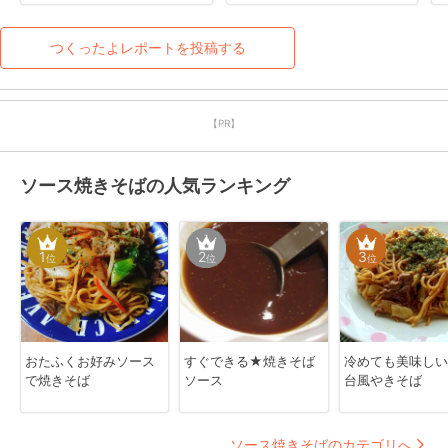
つくったよレポートを投稿する
【PR】
ソース焼きそばの人気ランキング
1
2
3
位
位
位
おたふくお好みソース
すぐできる★焼きそば
冷めても美味しい
で焼きそば
ソース
台風やきそば
ソース焼きそばのカテゴリへ