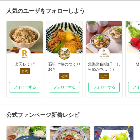
人気のユーザをフォローしよう
楽天レシピ
石狩七穂のつくり
北海道白糠町（し
M
おき
らぬかちょう）
公式
公式
公式
フォローする
フォローする
フォローする
フォ
公式ファンページ新着レシピ