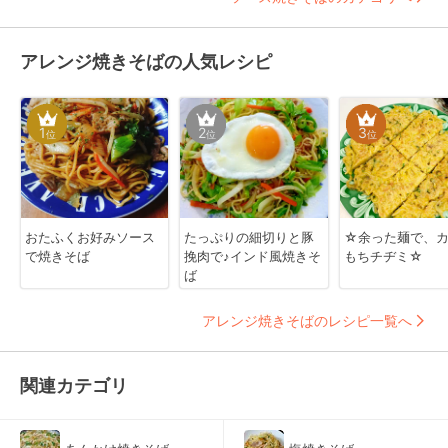
アレンジ焼きそばの人気レシピ
1
2
3
位
位
位
おたふくお好みソース
たっぷりの細切りと豚
☆余った麺で、
で焼きそば
挽肉で♪インド風焼きそ
もちチヂミ☆
ば
アレンジ焼きそばのレシピ一覧へ
関連カテゴリ