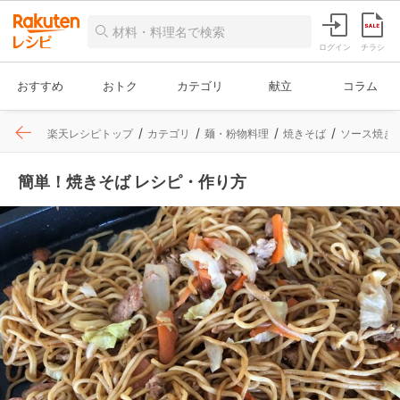
ログイン
チラシ
おすすめ
おトク
カテゴリ
献立
コラム
楽天レシピトップ
カテゴリ
麺・粉物料理
焼きそば
ソース焼き
簡単！焼きそば レシピ・作り方