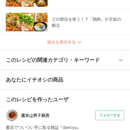
どの部位を使う！？「鶏肉」が主役の
献立
続きを表示する
keyboard_arrow_up
このレシピの関連カテゴリ・キーワード
あなたにイチオシの商品
このレシピを作ったユーザ
週末は男子厨房
フォローする
書店でついつい手に取る雑誌『dancyu』
