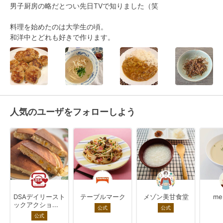
男子厨房の略だとつい先日TVで知りました（笑

料理を始めたのは大学生の頃。

和洋中とどれも好きで作ります。
人気のユーザをフォローしよう
DSAデイリースト
テーブルマーク
メゾン美甘食堂
me
ックアクショ...
公式
公式
公式