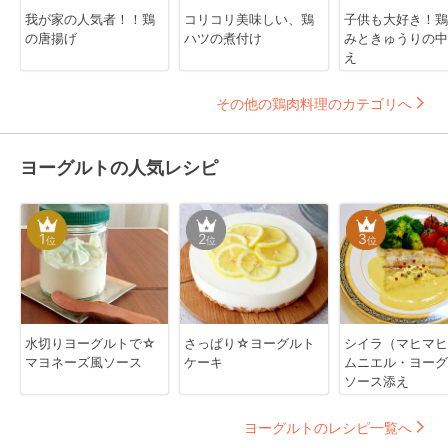
我が家の人気者！！鶏
コリコリ美味しい、鶏
子供も大好き！鶏
の唐揚げ
ハツの煮付け
みときゅうりの中
え
その他の鶏肉料理のカテゴリへ
ヨーグルトの人気レシピ
1
2
3
位
位
位
水切りヨーグルトで☆
さっぱり☆ヨーグルト
シイラ（マヒマヒ
マヨネーズ風ソース
ケーキ
ムニエル・ヨーグ
ソース添え
ヨーグルトのレシピ一覧へ