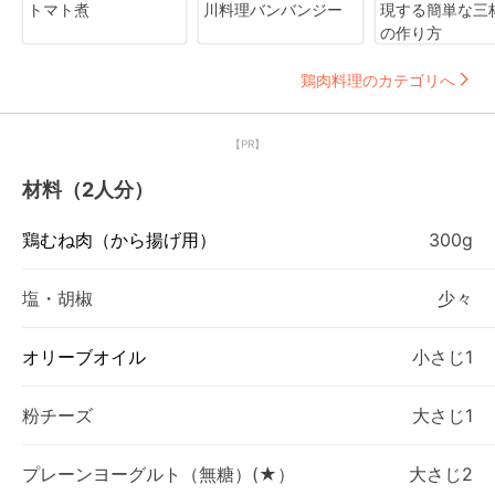
トマト煮
川料理バンバンジー
現する簡単な三
の作り方
鶏肉料理のカテゴリへ
【PR】
材料（2人分）
鶏むね肉（から揚げ用）
300g
塩・胡椒
少々
オリーブオイル
小さじ1
粉チーズ
大さじ1
プレーンヨーグルト（無糖）(★）
大さじ2