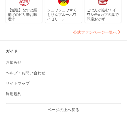
【減塩】なすと絹
シュワシュワ☆く
ごはんが進む！イ
揚げのピリ辛お味
もりんブルーハワ
ワシ缶×カブの葉で
噌汁
イゼリー♪
即席おかず
公式ファンページ一覧へ
ガイド
お知らせ
ヘルプ・お問い合わせ
サイトマップ
利用規約
ページの上へ戻る