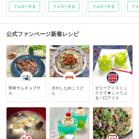
フォローする
フォローする
フォローする
フォ
公式ファンページ新着レシピ
簡単サムギョプサ
冷やしなめこうど
ゼリーアイスミッ
ル
ん
クスで★シャリぷ
る一口アイス