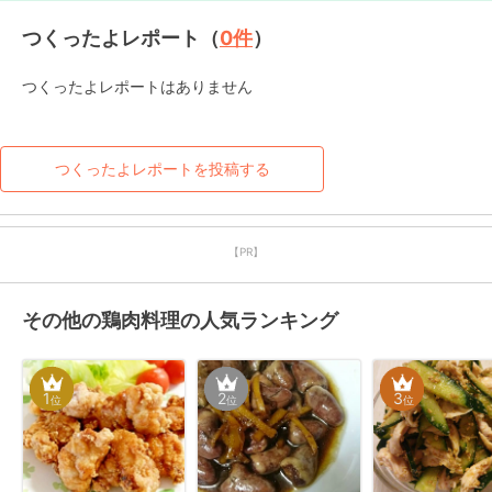
つくったよレポート（
0
件
）
つくったよレポートはありません
つくったよレポートを投稿する
【PR】
その他の鶏肉料理の人気ランキング
1
2
3
位
位
位