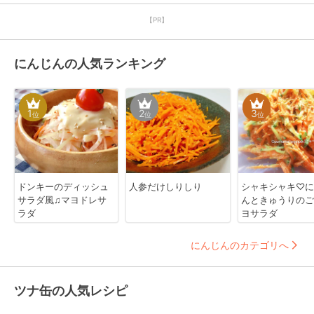
【PR】
にんじんの人気ランキング
1
2
3
位
位
位
ドンキーのディッシュ
人参だけしりしり
シャキシャキ♡に
サラダ風♫マヨドレサ
んときゅうりのご
ラダ
ヨサラダ
にんじんのカテゴリへ
ツナ缶の人気レシピ