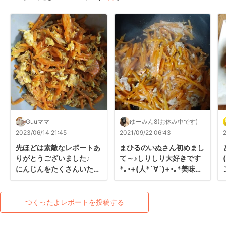
Guuママ
ゆーみん8(お休み中です)
2023/06/14 21:45
2021/09/22 06:43
先ほどは素敵なレポートあ
まひるのいぬさん初めまし
りがとうございました♪

て～♪しりしり大好きです
にんじんをたくさんいただ
*｡･+(人*´∀`)+･｡*美味し
いたのでこちらを♡

くいただきました(p^-^)p
にんじんがたくさん食べれ
素敵レシピありがとうござ
てとっても美味しかったで
います♡
つくったよレポートを投稿する
す(*´༥`*)