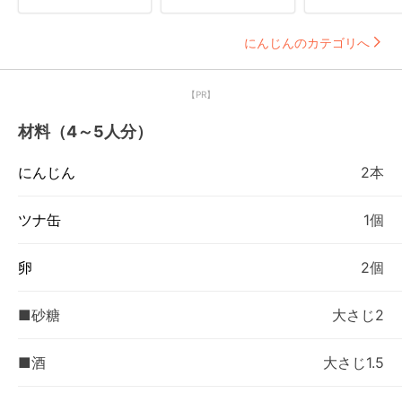
にんじんのカテゴリへ
【PR】
材料（4～5人分）
にんじん
2本
ツナ缶
1個
卵
2個
■砂糖
大さじ2
■酒
大さじ1.5