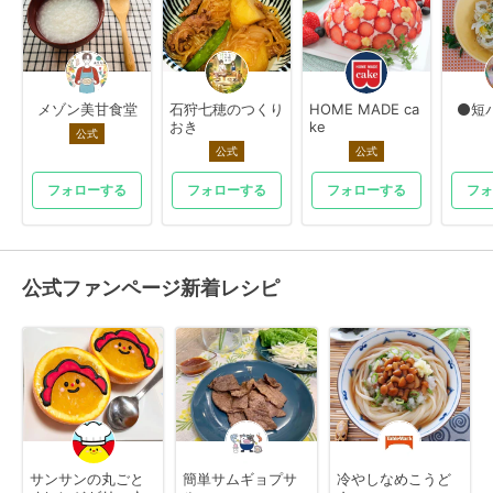
メゾン美甘食堂
石狩七穂のつくり
HOME MADE ca
⚫短
おき
ke
公式
公式
公式
フォローする
フォローする
フォローする
フォ
公式ファンページ新着レシピ
サンサンの丸ごと
簡単サムギョプサ
冷やしなめこうど