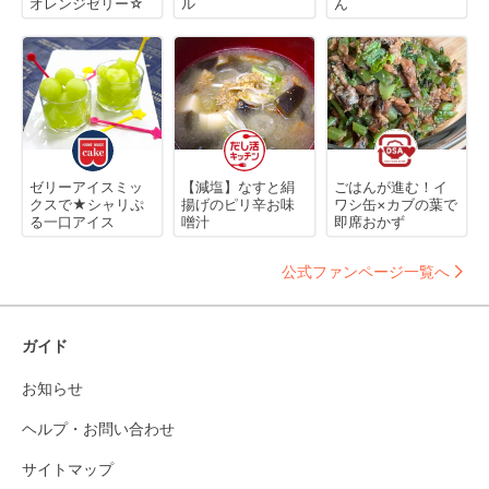
オレンジゼリー☆
ル
ん
ゼリーアイスミッ
【減塩】なすと絹
ごはんが進む！イ
クスで★シャリぷ
揚げのピリ辛お味
ワシ缶×カブの葉で
る一口アイス
噌汁
即席おかず
公式ファンページ一覧へ
ガイド
お知らせ
ヘルプ・お問い合わせ
サイトマップ