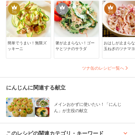
1
2
3
位
位
位
簡単でうまい！無限ズ
箸が止まらない！ゴー
おはしが止まらな
ッキーニ
ヤとツナのサラダ
玉ねぎのツナマヨ
ツナ缶のレシピ一覧へ
にんじんに関連する献立
メインおかずに使いたい！「にんじ
ん」が主役の献立
keyboard_arrow_up
このレシピの関連カテゴリ・キーワード