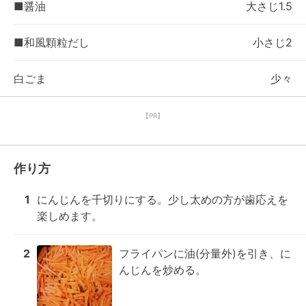
■醤油
大さじ1.5
■和風顆粒だし
小さじ2
白ごま
少々
【PR】
作り方
1
にんじんを千切りにする。少し太めの方が歯応えを
楽しめます。
2
フライパンに油(分量外)を引き、に
んじんを炒める。