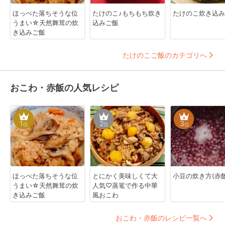
ほっぺた落ちそうな位
たけのこ♪もちもち炊き
たけのこ炊き込み
うまい☆天然舞茸の炊
込みご飯
き込みご飯
たけのこご飯のカテゴリへ
おこわ・赤飯の人気レシピ
1
2
3
位
位
位
ほっぺた落ちそうな位
とにかく美味しくて大
小豆の炊き方(赤飯
うまい☆天然舞茸の炊
人気♡蒸篭で作る中華
き込みご飯
風おこわ
おこわ・赤飯のレシピ一覧へ