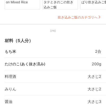
on Mixed Rice
タテときのこの炊き
ぱり炊き込みご
込みご飯
炊き込みご飯のカテゴリへ
【PR】
材料（5人分）
もち米
2合
たけのこ(あく抜き済み)
200g
料理酒
大さじ2
みりん
大さじ2
醤油
大さじ3