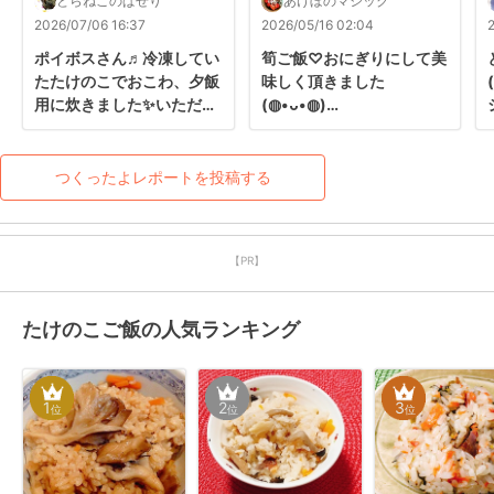
とらねこのぱせり
あけぼのマジック
2026/07/06 16:37
2026/05/16 02:04
ポイボスさん♬冷凍してい
筍ご飯♡おにぎりにして美
たたけのこでおこわ、夕飯
味しく頂きました
用に炊きました✨いただく
(⁠◍⁠•⁠ᴗ⁠•⁠◍⁠)

の楽しみです♥

良い週末を✿
レポありがとうございます
(⁠◕⁠ᴗ⁠◕⁠✿⁠)
つくったよレポートを投稿する
【PR】
たけのこご飯の人気ランキング
1
2
3
位
位
位