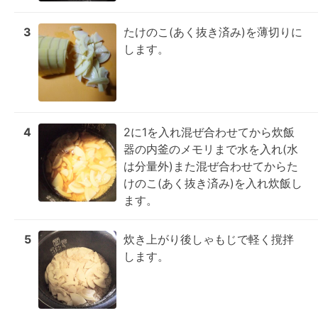
3
たけのこ(あく抜き済み)を薄切りに
します。
4
2に1を入れ混ぜ合わせてから炊飯
器の内釜のメモリまで水を入れ(水
は分量外)また混ぜ合わせてからた
けのこ(あく抜き済み)を入れ炊飯し
ます。
5
炊き上がり後しゃもじで軽く撹拌
します。