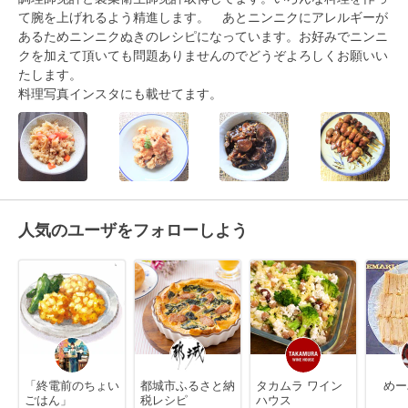
て腕を上げれるよう精進します。　あとニンニクにアレルギーが
あるためニンニクぬきのレシピになっています。お好みでニンニ
クを加えて頂いても問題ありませんのでどうぞよろしくお願いい
たします。

料理写真インスタにも載せてます。
人気のユーザをフォローしよう
「終電前のちょい
都城市ふるさと納
タカムラ ワイン
めー
ごはん」
税レシピ
ハウス