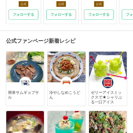
公式
公式
公式
フォローする
フォローする
フォローする
フォ
公式ファンページ新着レシピ
簡単サムギョプサ
冷やしなめこうど
ゼリーアイスミッ
ル
ん
クスで★シャリぷ
る一口アイス