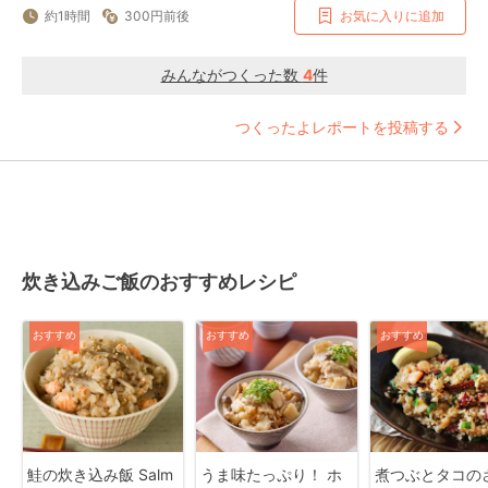
約1時間
300円前後
お気に入りに追加
みんながつくった数
4
件
つくったよレポートを投稿する
炊き込みご飯のおすすめレシピ
おすすめ
おすすめ
おすすめ
鮭の炊き込み飯 Salm
うま味たっぷり！ ホ
煮つぶとタコの