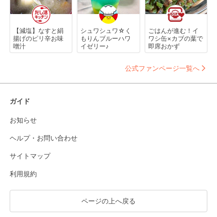
【減塩】なすと絹
シュワシュワ☆く
ごはんが進む！イ
揚げのピリ辛お味
もりんブルーハワ
ワシ缶×カブの葉で
噌汁
イゼリー♪
即席おかず
公式ファンページ一覧へ
ガイド
お知らせ
ヘルプ・お問い合わせ
サイトマップ
利用規約
ページの上へ戻る