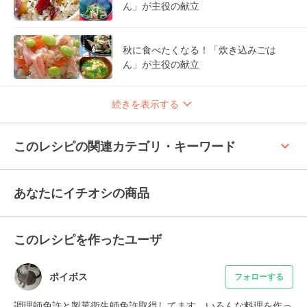
ん」が主役の献立
秋に食べたくなる！「炊き込みごは
ん」が主役の献立
続きを表示する
keyboard_arrow_up
このレシピの関連カテゴリ・キーワード
あなたにイチオシの商品
このレシピを作ったユーザ
ポイボス
フォローする
調理師免許と製菓衛生師免許取得してます。いろんな料理を作っ