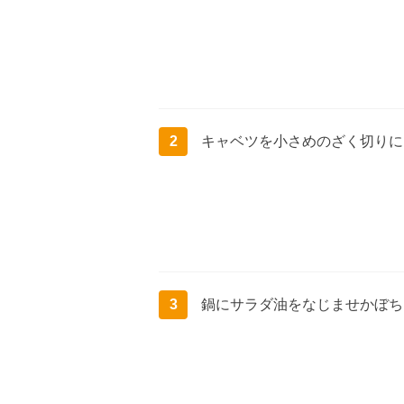
2
キャベツを小さめのざく切りに
3
鍋にサラダ油をなじませかぼち