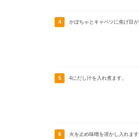
4
かぼちゃとキャベツに焦げ目が
5
4にだし汁を入れ煮ます。
6
火を止め味噌を溶かし入れます