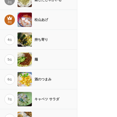
2
位
松山あげ
3
位
持ち寄り
4
位
麺
5
位
酒のつまみ
6
位
キャベツ サラダ
7
位