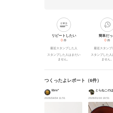
リピートしたい
簡単だっ
0
0
件
件
最近スタンプした人
最近スタンプ
スタンプした人はまだい
スタンプした人
ません。
ません
つくったよレポート（6件）
libre*
とらねこの
2026/04/04 11:51
2026/01/16 18:51