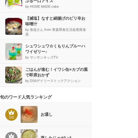
ぷる一口アイス
by HOME MADE cake
【減塩】なすと絹揚げのピリ辛お
味噌汁
by 食改さん from 青森県食生活改善推進
員
シュワシュワ☆くもりんブルーハ
ワイゼリー♪
by サンサンキッズTV
ごはんが進む！イワシ缶×カブの葉
で即席おかず
by DSAデイリーストックアクション
旬のワード人気ランキング
お通し
1
位
蒸したじゃがいも