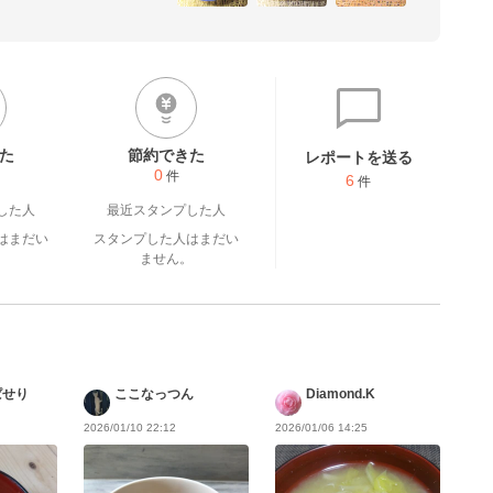
た
節約できた
レポートを送る
0
件
6
件
した人
最近スタンプした人
はまだい
スタンプした人はまだい
。
ません。
ぱせり
ここなっつん
Diamond.K
2026/01/10 22:12
2026/01/06 14:25