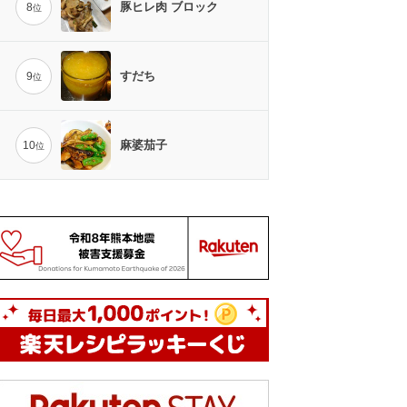
豚ヒレ肉 ブロック
8
位
すだち
9
位
麻婆茄子
10
位