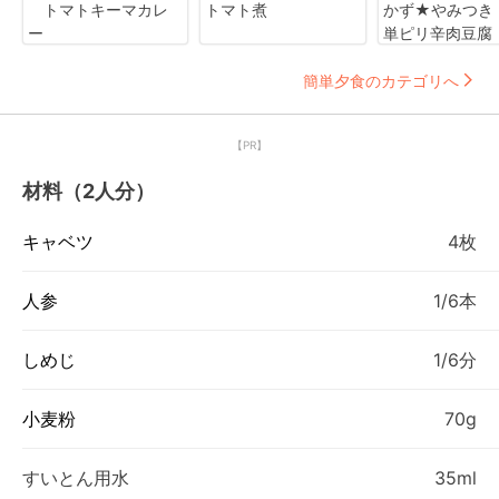
トマトキーマカレ
トマト煮
かず★やみつき
ー
単ピリ辛肉豆腐
簡単夕食のカテゴリへ
【PR】
材料（2人分）
キャベツ
4枚
人参
1/6本
しめじ
1/6分
小麦粉
70g
すいとん用水
35ml