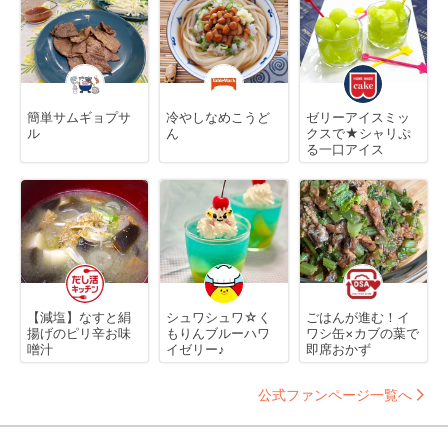
簡単サムギョプサ
冷やしなめこうど
ゼリーアイスミッ
ル
ん
クスで★シャリぷ
る一口アイス
【減塩】なすと絹
シュワシュワ☆く
ごはんが進む！イ
揚げのピリ辛お味
もりんブルーハワ
ワシ缶×カブの葉で
噌汁
イゼリー♪
即席おかず
公式ファンページ一覧へ