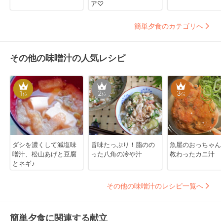
ア♡
簡単夕食のカテゴリへ
その他の味噌汁の人気レシピ
1
2
3
位
位
位
ダシを濃くして減塩味
旨味たっぷり！脂のの
魚屋のおっちゃん
噌汁、松山あげと豆腐
った八角の冷や汁
教わったカニ汁
とネギ♪
その他の味噌汁のレシピ一覧へ
簡単夕食に関連する献立