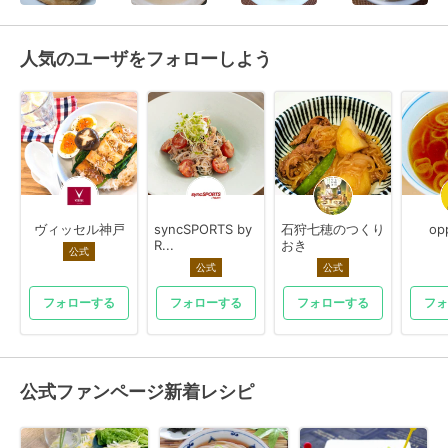
人気のユーザをフォローしよう
ヴィッセル神戸
syncSPORTS by
石狩七穂のつくり
op
R...
おき
公式
公式
公式
フォローする
フォローする
フォローする
フォ
公式ファンページ新着レシピ