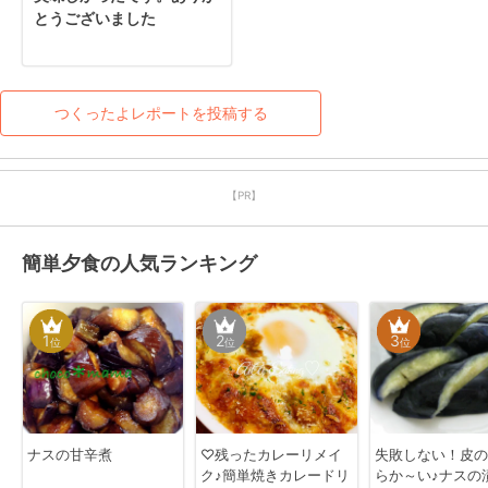
とうございました
つくったよレポートを投稿する
【PR】
簡単夕食の人気ランキング
1
2
3
位
位
位
ナスの甘辛煮
♡残ったカレーリメイ
失敗しない！皮の
ク♪簡単焼きカレードリ
らか～い♪ナスの