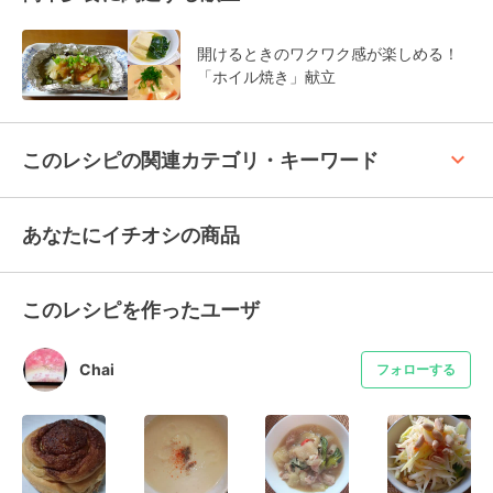
開けるときのワクワク感が楽しめる！
「ホイル焼き」献立
keyboard_arrow_up
このレシピの関連カテゴリ・キーワード
あなたにイチオシの商品
このレシピを作ったユーザ
Chai
フォローする