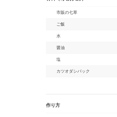
市販の七草
ご飯
水
醤油
塩
カツオダシパック
作り方