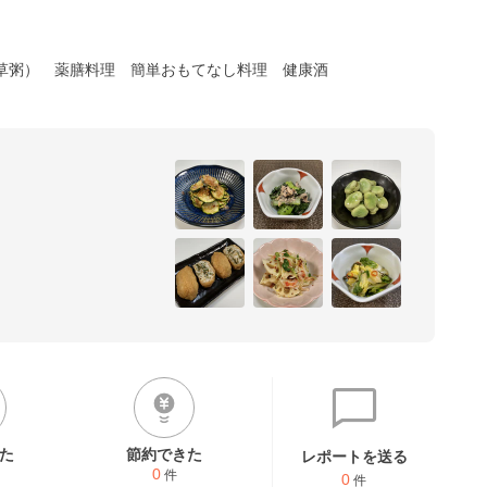
草粥）
薬膳料理
簡単おもてなし料理
健康酒
添加で作っています。

メニューを投稿してます♫

*´꒳`*)

で検索お願いします♡
た
節約できた
レポートを送る
0
件
0
件