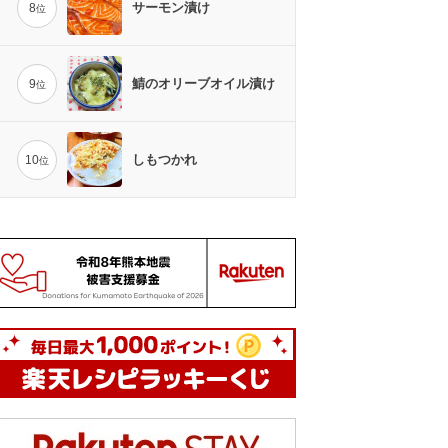
サーモン漬け
8
位
鯖のオリーブオイル漬け
9
位
しもつかれ
10
位