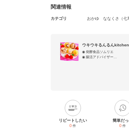
関連情報
カテゴリ
おかゆ
ななくさ（七
ウキウキるんるんkitchen
◉ 発酵食品ソムリエ

◉ 腸活アドバイザー

◉ 食育アドバイザー

◉薬膳料理勉強中

健康オタクなので出来るだけ無
YouTubeでも簡単に作れる
良かったら遊びにいらして下さいね(
ウキウキるんるんkitchen
リピートしたい
簡単だっ
0
0
件
件