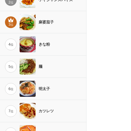
2
位
麻婆茄子
3
位
きな粉
4
位
麺
5
位
明太子
6
位
カツレツ
7
位