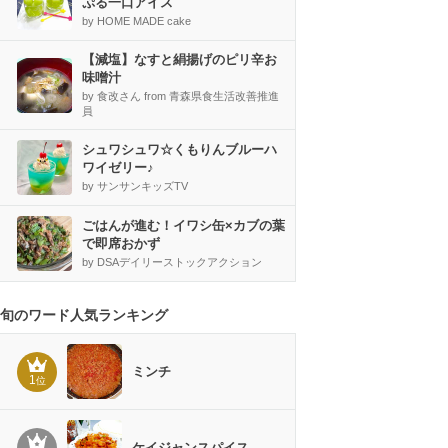
ぷる一口アイス
by HOME MADE cake
【減塩】なすと絹揚げのピリ辛お
味噌汁
by 食改さん from 青森県食生活改善推進
員
シュワシュワ☆くもりんブルーハ
ワイゼリー♪
by サンサンキッズTV
ごはんが進む！イワシ缶×カブの葉
で即席おかず
by DSAデイリーストックアクション
旬のワード人気ランキング
ミンチ
1
位
ケイジャンスパイス