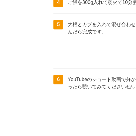
4
ご飯を300g入れて弱火で10
5
大根とカブを入れて混ぜ合わせ
んだら完成です。
6
YouTubeのショート動画で
ったら覗いてみてくださいね♡