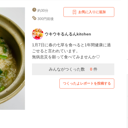
約30分
お気に入りに追加
300円前後
ウキウキるんるんkitchen
1月7日に春の七草を食べると1年間健康に過
ごせると言われています。
無病息災を願って食べてみませんか♡
みんながつくった数
0
件
つくったよレポートを投稿する