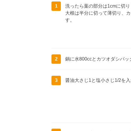
1
洗ったら葉の部分は1cmに切り
大根は半分に切って薄切り、カ
す。
2
鍋に水800ccとカツオダシ
3
醤油大さじ1と塩小さじ1/2を