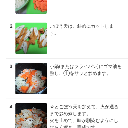
2
ごぼう天は、斜めにカットしま
す。
3
小鍋(またはフライパン)にゴマ油を
熱し、①をサッと炒めます。
4
☆とごぼう天を加えて、火が通る
まで炒め煮します。

火を止めて、味が馴染むようにし
ばらく置き、完成です。
