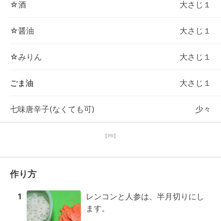
☆酒
大さじ１
☆醤油
大さじ１
☆みりん
大さじ１
ごま油
大さじ１
七味唐辛子(なくても可)
少々
【PR】
作り方
1
レンコンと人参は、半月切りにし
ます。