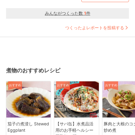
みんながつくった数
1
件
つくったよレポートを投稿する
煮物のおすすめレシピ
おすすめ
おすすめ
おすすめ
茄子の煮浸し Stewed
【サバ缶】水煮品活
豚肉と大根のコ
Eggplant
用のお手軽ヘルシー
炒め煮