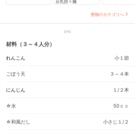
豆乳担々麺
煮物のカテゴリへ
【PR】
材料（３～４人分）
れんこん
小１節
ごぼう天
３～４本
にんじん
１/２本
☆水
50ｃｃ
☆和風だし
小さじ１/２