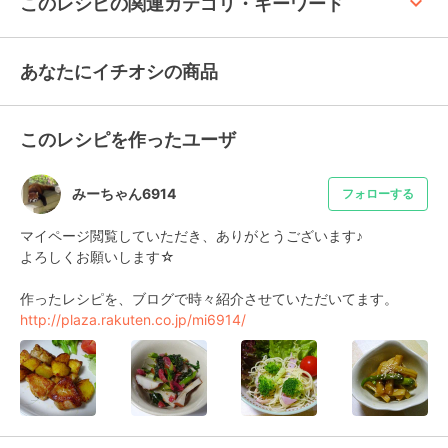
keyboard_arrow_up
このレシピの関連カテゴリ・キーワード
あなたにイチオシの商品
このレシピを作ったユーザ
みーちゃん6914
フォローする
マイページ閲覧していただき、ありがとうございます♪

よろしくお願いします☆

http://plaza.rakuten.co.jp/mi6914/