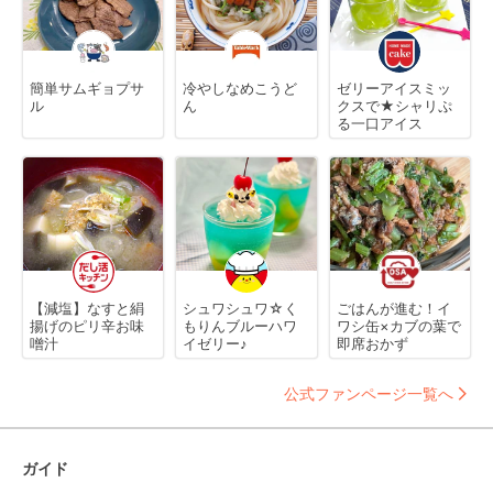
簡単サムギョプサ
冷やしなめこうど
ゼリーアイスミッ
ル
ん
クスで★シャリぷ
る一口アイス
【減塩】なすと絹
シュワシュワ☆く
ごはんが進む！イ
揚げのピリ辛お味
もりんブルーハワ
ワシ缶×カブの葉で
噌汁
イゼリー♪
即席おかず
公式ファンページ一覧へ
ガイド