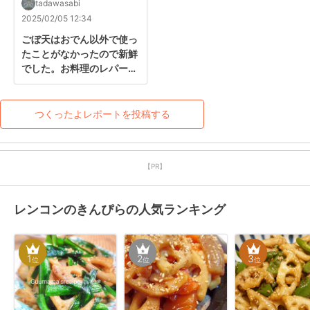
tadawasabi
2025/02/05 12:34
ごぼ天はおでん以外で使っ
たことがなかったので新鮮
でした。お料理のレパート
リーが増えて嬉しいです。
ユニークなレシピをありが
とうございました。
つくったよレポートを投稿する
【PR】
レンコンのきんぴらの人気ランキング
1
2
3
位
位
位