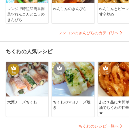
レンジで時短♡簡単副
れんこんのきんぴら
れんこんとピーマ
菜♡れんこんとニラの
甘辛炒め
きんぴら
レンコンのきんぴらのカテゴリへ
ちくわの人気レシピ
1
2
3
位
位
位
大葉チーズちくわ
ちくわのマヨチーズ焼
あと１品に★簡
き
油でちくわの甘辛
★
ちくわのレシピ一覧へ