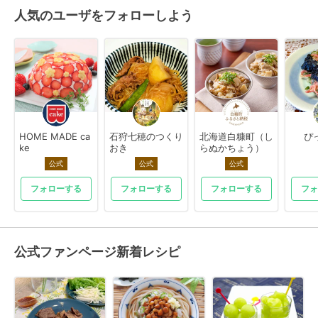
人気のユーザをフォローしよう
HOME MADE ca
石狩七穂のつくり
北海道白糠町（し
ぴ
ke
おき
らぬかちょう）
公式
公式
公式
フォローする
フォローする
フォローする
フォ
公式ファンページ新着レシピ