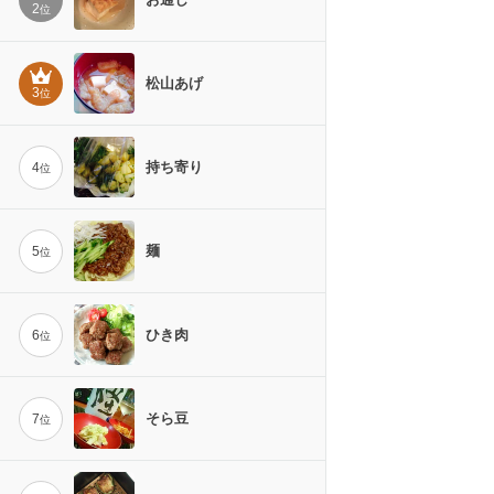
2
位
松山あげ
3
位
持ち寄り
4
位
麺
5
位
ひき肉
6
位
そら豆
7
位