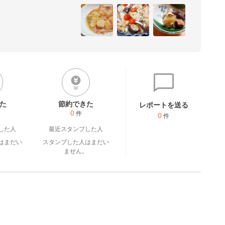
フ向けの食事を心がけていま
た
節約できた
レポートを送る
0
件
0
件
した人
最近スタンプした人
はまだい
スタンプした人はまだい
。
ません。