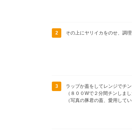
2
その上にヤリイカをのせ、調理
3
ラップか蓋をしてレンジでチン
（８００Wで２分間チンしまし
（写真の豚君の蓋、愛用してい