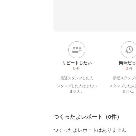
（平日は夫が主夫）

夫婦ともに血圧高め

減塩・低カロリーなアラフィ
す
リピートしたい
簡単だっ
0
0
件
件
最近スタンプした人
最近スタンプ
スタンプした人はまだい
スタンプした人
ません。
ません
つくったよレポート（0件）
つくったよレポートはありません