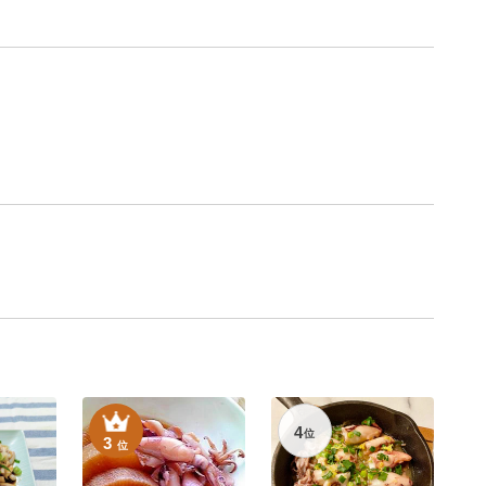
4
位
3
位