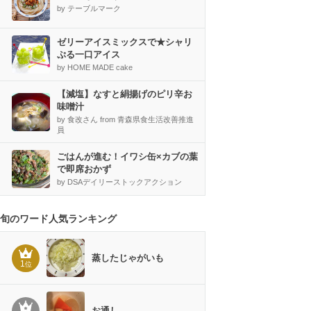
by テーブルマーク
ゼリーアイスミックスで★シャリ
ぷる一口アイス
by HOME MADE cake
【減塩】なすと絹揚げのピリ辛お
味噌汁
by 食改さん from 青森県食生活改善推進
員
ごはんが進む！イワシ缶×カブの葉
で即席おかず
by DSAデイリーストックアクション
旬のワード人気ランキング
蒸したじゃがいも
1
位
お通し