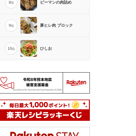
ピーマンの肉詰め
8
位
豚ヒレ肉 ブロック
9
位
ひしお
10
位