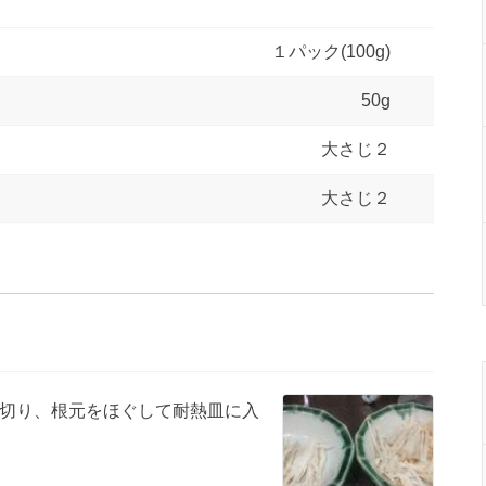
１パック(100g)
50g
大さじ２
大さじ２
切り、根元をほぐして耐熱皿に入