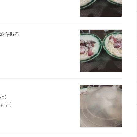
酒を振る
た）
ます）