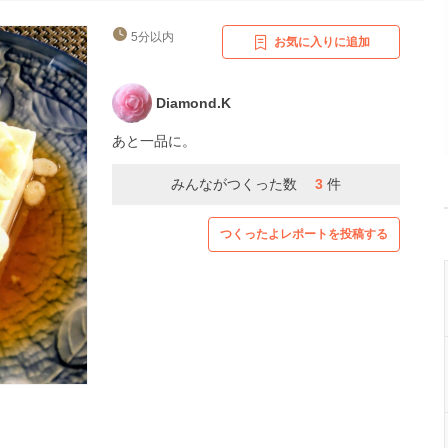
5分以内
お気に入りに追加
Diamond.K
あと一品に。
みんながつくった数
3
件
つくったよレポートを投稿する