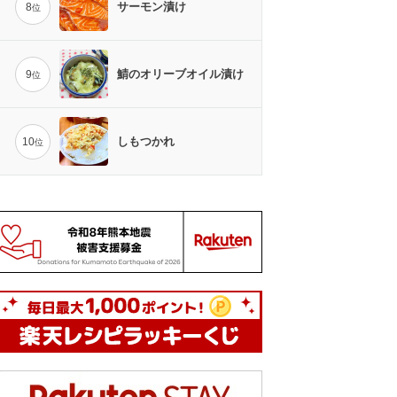
サーモン漬け
8
位
鯖のオリーブオイル漬け
9
位
しもつかれ
10
位