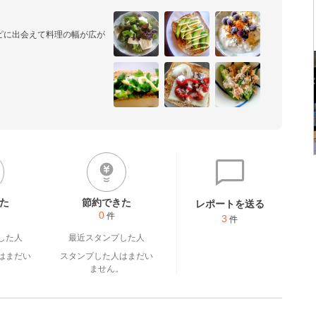
ピに出会えて料理の幅が広が
ても楽しいです。これからも
願い致します♫
た
節約できた
レポートを送る
0
件
3
件
した人
最近スタンプした人
はまだい
スタンプした人はまだい
。
ません。