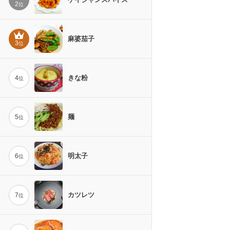
2
位
麻婆茄子
3
位
きな粉
4
位
麺
5
位
明太子
6
位
カツレツ
7
位