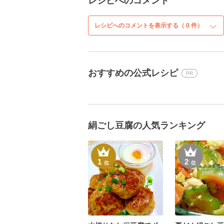
レシピへのコメント
レシピへのコメントを表示する（
0
件）
おすすめの公式レシピ
PR
絹ごし豆腐の人気ランキング
1
2
位
位