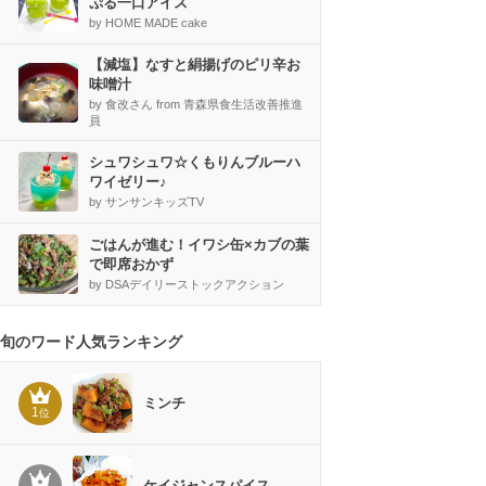
ぷる一口アイス
by HOME MADE cake
【減塩】なすと絹揚げのピリ辛お
味噌汁
by 食改さん from 青森県食生活改善推進
員
シュワシュワ☆くもりんブルーハ
ワイゼリー♪
by サンサンキッズTV
ごはんが進む！イワシ缶×カブの葉
で即席おかず
by DSAデイリーストックアクション
旬のワード人気ランキング
ミンチ
1
位
ケイジャンスパイス