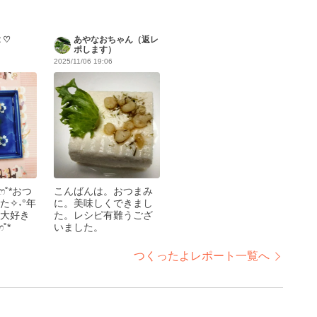
t ♡
あやなおちゃん（返レ
ポします）
2025/11/06 19:06
んෆ˚*おつ
こんばんは。おつまみ
た✧˖°年
に。美味しくできまし
大好き
た。レシピ有難うござ
ෆ˚*
いました。
つくったよレポート一覧へ