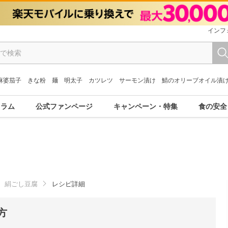
インフ
麻婆茄子
きな粉
麺
明太子
カツレツ
サーモン漬け
鯖のオリーブオイル漬
コラム
公式ファンページ
キャンペーン・特集
食の安全
絹ごし豆腐
レシピ詳細
方