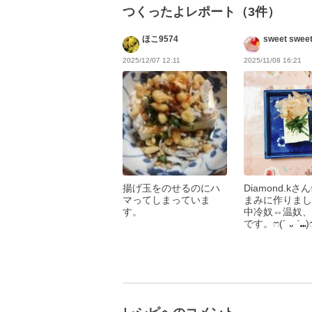
つくったよレポート（3件）
ほこ9574
sweet swee
2025/12/07 12:11
2025/11/08 16:21
揚げ玉をのせるのにハ
Diamond.kさ
マってしまっていま
まみに作りまし
す。
中冷奴⇔温奴、
です。ෆ(´ ᎑ `⑉︎)