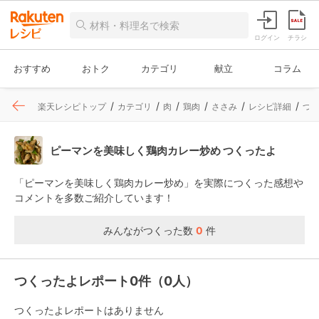
ログイン
チラシ
おすすめ
おトク
カテゴリ
献立
コラム
楽天レシピトップ
カテゴリ
肉
鶏肉
ささみ
レシピ詳細
つ
ピーマンを美味しく鶏肉カレー炒め つくったよ
「ピーマンを美味しく鶏肉カレー炒め」を実際につくった感想や
コメントを多数ご紹介しています！
みんながつくった数
0
件
つくったよレポート0件（0人）
つくったよレポートはありません