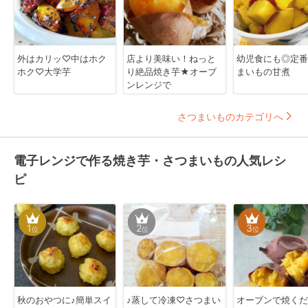
外はカリッ♡中はホク
店より美味い！ねっと
幼児食にも◎定番
ホク♡大学芋
り絶品焼き芋★オーブ
まいもの甘煮
ンレンジで
さつまいものカテゴリへ
電子レンジで作る焼き芋・さつまいもの人気レシ
ピ
1
2
3
位
位
位
秋のおやつに♪簡単スイ
♪蒸して冷凍♡さつまい
オーブンで焼くだけ