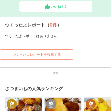
いいね！
2
つくったよレポート（
0
件
）
つくったよレポートはありません
つくったよレポートを投稿する
【PR】
さつまいもの人気ランキング
1
2
3
位
位
位