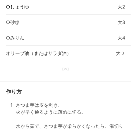
○しょうゆ
大2
○砂糖
大3
○みりん
大4
オリーブ油（またはサラダ油）
大２
【PR】
作り方
1
さつま芋は皮を剥き、

火が早く通るように薄めに切る。

水から茹で、さつま芋が柔らかくなったら、湯切り