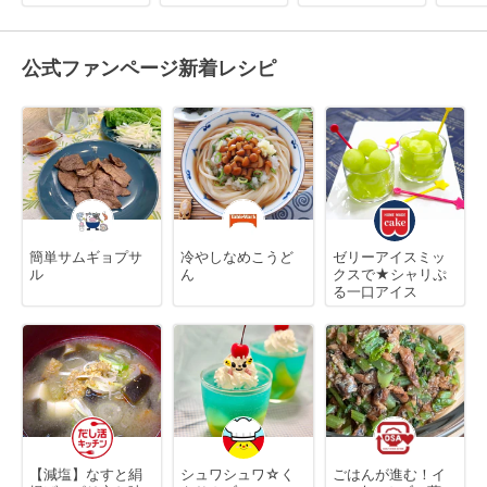
公式ファンページ新着レシピ
簡単サムギョプサ
冷やしなめこうど
ゼリーアイスミッ
ル
ん
クスで★シャリぷ
る一口アイス
【減塩】なすと絹
シュワシュワ☆く
ごはんが進む！イ