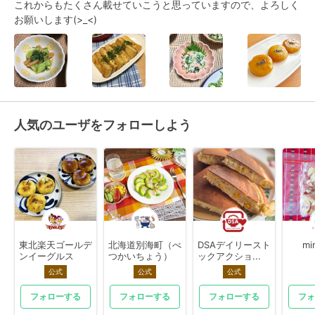
これからもたくさん載せていこうと思っていますので、よろしく
お願いします(>_<)
人気のユーザをフォローしよう
東北楽天ゴールデ
北海道別海町（べ
DSAデイリースト
mi
ンイーグルス
つかいちょう）
ックアクショ...
公式
公式
公式
フォローする
フォローする
フォローする
フォ