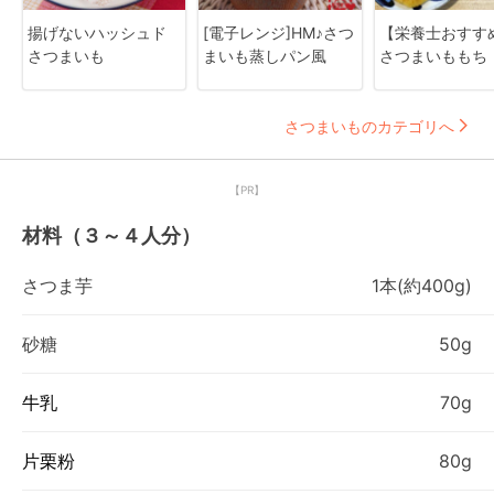
揚げないハッシュド
[電子レンジ]HM♪さつ
【栄養士おすす
さつまいも
まいも蒸しパン風
さつまいももち
さつまいものカテゴリへ
【PR】
材料（３～４人分）
さつま芋
1本(約400g)
砂糖
50g
牛乳
70g
片栗粉
80g