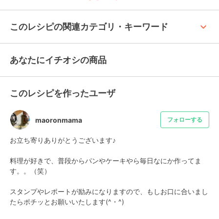
keyboard_arrow_up
このレシピの関連カテゴリ・キーワード
あなたにイチオシの商品
このレシピを作ったユーザ
maoronmama
フォローする
お立ち寄りありがとうございます♪

料理が好きで、普段からパンやケーキやら毎日なにか作ってま
す。。（笑）

スタンプやレポートが励みになりますので、もしお口に合いまし
たらポチッとお願いいたします(^・^)
