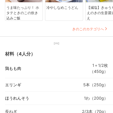
うま味たっぷり！ ホ
冷やしなめこうどん
【減塩】きゅう
タテときのこの炊き
えのきの生姜醤
込みご飯
え
きのこのカテゴリへ
【PR】
材料（4人分）
1＋1/2枚
鶏もも肉
（450g）
エリンギ
5本（250g）
ほうれんそう
1わ（200g）
長ねぎ
2/3本（70g）