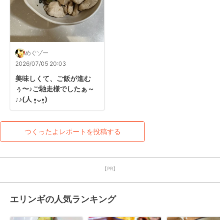
めぐゾー
2026/07/05 20:03
美味しくて、ご飯が進む
ぅ〜♪ご馳走様でしたぁ～
♪♪(⁠人⁠ ⁠•͈⁠ᴗ⁠•͈⁠)
つくったよレポートを投稿する
【PR】
エリンギの人気ランキング