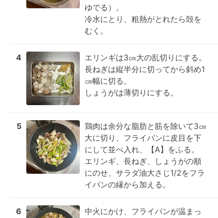
ゆでる）。

冷水にとり、粗熱がとれたら殻を
むく。
4
エリンギは3㎝大の乱切りにする。

長ねぎは縦半分に切ってから斜め1
㎝幅に切る。

しょうがは薄切りにする。
5
鶏肉は余分な脂肪と筋を除いて3㎝
大に切り、フライパンに皮目を下
にして並べ入れ、【A】をふる。

エリンギ、長ねぎ、しょうがの順
にのせ、サラダ油大さじ1/2をフラ
イパンの縁から加える。
6
中火にかけ、フライパンが温まっ