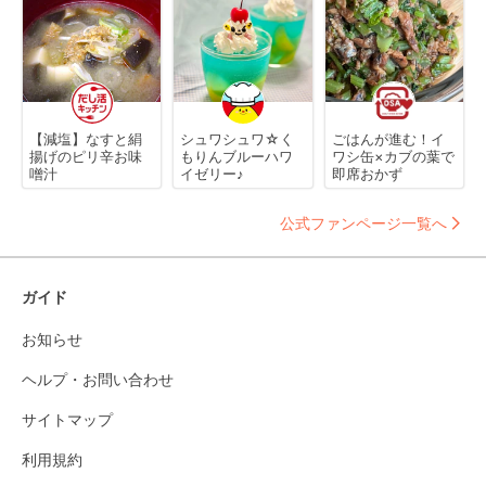
【減塩】なすと絹
シュワシュワ☆く
ごはんが進む！イ
揚げのピリ辛お味
もりんブルーハワ
ワシ缶×カブの葉で
噌汁
イゼリー♪
即席おかず
公式ファンページ一覧へ
ガイド
お知らせ
ヘルプ・お問い合わせ
サイトマップ
利用規約