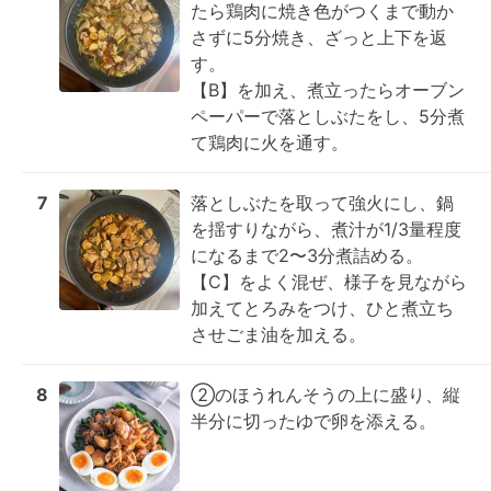
たら鶏肉に焼き色がつくまで動か
さずに5分焼き、ざっと上下を返
す。

【B】を加え、煮立ったらオーブン
ペーパーで落としぶたをし、5分煮
て鶏肉に火を通す。
7
落としぶたを取って強火にし、鍋
を揺すりながら、煮汁が1/3量程度
になるまで2〜3分煮詰める。

【C】をよく混ぜ、様子を見ながら
加えてとろみをつけ、ひと煮立ち
させごま油を加える。
8
②のほうれんそうの上に盛り、縦
半分に切ったゆで卵を添える。