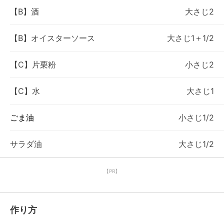
【B】酒
大さじ2
【B】オイスターソース
大さじ1＋1/2
【C】片栗粉
小さじ2
【C】水
大さじ1
ごま油
小さじ1/2
サラダ油
大さじ1/2
【PR】
作り方