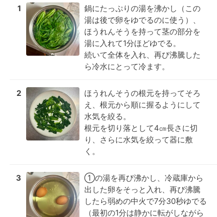
1
鍋にたっぷりの湯を沸かし（この
湯は後で卵をゆでるのに使う）、
ほうれんそうを持って茎の部分を
湯に入れて1分ほどゆでる。

続いて全体を入れ、再び沸騰した
ら冷水にとって冷ます。
2
ほうれんそうの根元を持ってそろ
え、根元から順に握るようにして
水気を絞る。

根元を切り落として4㎝長さに切
り、さらに水気を絞って器に敷
く。
3
①の湯を再び沸かし、冷蔵庫から
出した卵をそっと入れ、再び沸騰
したら弱めの中火で7分30秒ゆでる
（最初の1分は静かに転がしながら