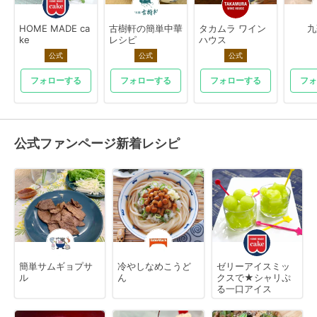
HOME MADE ca
古樹軒の簡単中華
タカムラ ワイン
九
ke
レシピ
ハウス
公式
公式
公式
フォローする
フォローする
フォローする
フォ
公式ファンページ新着レシピ
簡単サムギョプサ
冷やしなめこうど
ゼリーアイスミッ
ル
ん
クスで★シャリぷ
る一口アイス