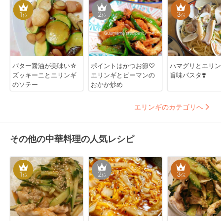
1
2
3
位
位
位
バター醤油が美味い☆
ポイントはかつお節♡
ハマグリとエリン
ズッキーニとエリンギ
エリンギとピーマンの
旨味パスタ❣️
のソテー
おかか炒め
エリンギのカテゴリへ
その他の中華料理の人気レシピ
1
2
3
位
位
位