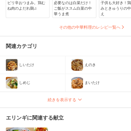
ピリ辛おつまみ。鶏む
必要なのは白菜だけ！
子供も大好き！鶏
ね肉のよだれ鷄♫
ご飯がススム白菜の中
みときゅうりの中
華うま煮
え
その他の中華料理のレシピ一覧へ
関連カテゴリ
しいたけ
えのき
しめじ
まいたけ
続きを表示する
エリンギに関連する献立