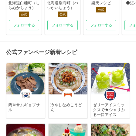
北海道白糠町（し
北海道別海町（べ
楽天レシピ
⚫短
らぬかちょう）
つかいちょう）
公式
公式
公式
フォローする
フォローする
フォローする
フォ
公式ファンページ新着レシピ
簡単サムギョプサ
冷やしなめこうど
ゼリーアイスミッ
ル
ん
クスで★シャリぷ
る一口アイス