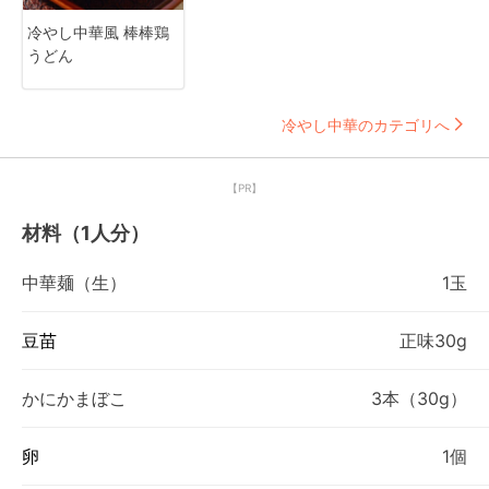
冷やし中華風 棒棒鶏
うどん
冷やし中華のカテゴリへ
【PR】
材料（1人分）
中華麺（生）
1玉
豆苗
正味30g
かにかまぼこ
3本（30g）
卵
1個