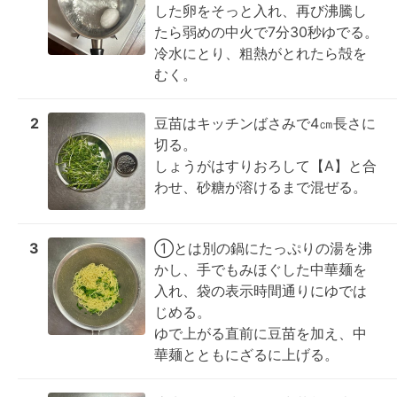
した卵をそっと入れ、再び沸騰し
たら弱めの中火で7分30秒ゆでる。

冷水にとり、粗熱がとれたら殻を
むく。
2
豆苗はキッチンばさみで4㎝長さに
切る。

しょうがはすりおろして【A】と合
わせ、砂糖が溶けるまで混ぜる。
3
①とは別の鍋にたっぷりの湯を沸
かし、手でもみほぐした中華麺を
入れ、袋の表示時間通りにゆでは
じめる。

ゆで上がる直前に豆苗を加え、中
華麺とともにざるに上げる。