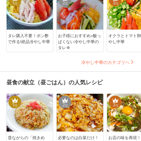
1
2
3
位
位
位
タレ購入不要！ポン酢
お子様におすすめ♪酸っ
オクラとトマト卵
で作る!絶品冷やし中華
ぱくない冷やし中華の
やし中華
タレ☆
冷やし中華のカテゴリへ
昼食の献立（昼ごはん）の人気レシピ
1
2
3
位
位
位
昔ながらの「焼きめ
必要なのは白菜だけ！
お店の味を再現！