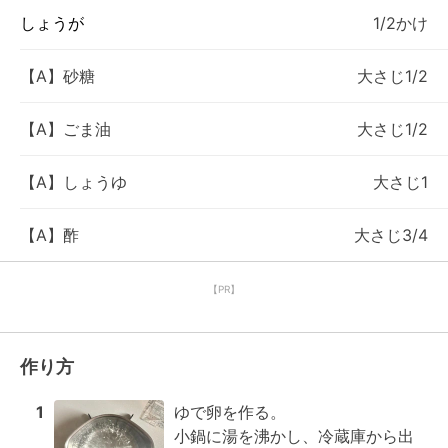
しょうが
1/2かけ
【A】砂糖
大さじ1/2
【A】ごま油
大さじ1/2
【A】しょうゆ
大さじ1
【A】酢
大さじ3/4
【PR】
作り方
1
ゆで卵を作る。

小鍋に湯を沸かし、冷蔵庫から出