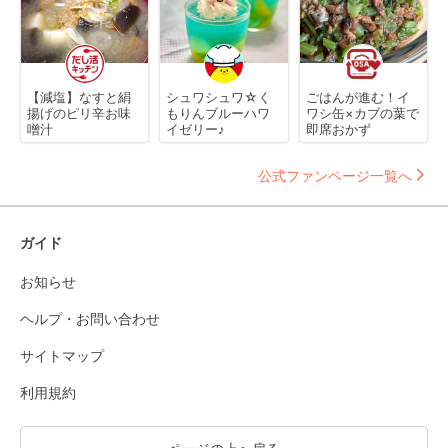
【減塩】なすと絹
シュワシュワ☆く
ごはんが進む！イ
揚げのピリ辛お味
もりんブルーハワ
ワシ缶×カブの葉で
噌汁
イゼリー♪
即席おかず
公式ファンページ一覧へ
ガイド
お知らせ
ヘルプ・お問い合わせ
サイトマップ
利用規約