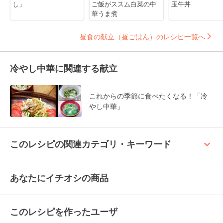
し」
ご飯がススム白菜の中
玉牛丼
華うま煮
昼食の献立（昼ごはん）のレシピ一覧へ
冷やし中華に関連する献立
これからの季節に食べたくなる！「冷
やし中華」
keyboard_arrow_up
このレシピの関連カテゴリ・キーワード
あなたにイチオシの商品
このレシピを作ったユーザ