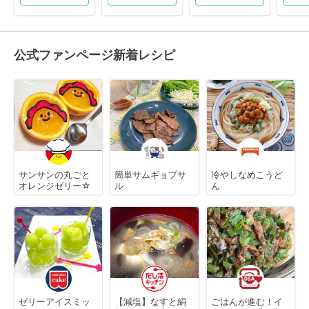
公式ファンページ新着レシピ
サンサンの丸ごと
簡単サムギョプサ
冷やしなめこうど
オレンジゼリー☆
ル
ん
ゼリーアイスミッ
【減塩】なすと絹
ごはんが進む！イ