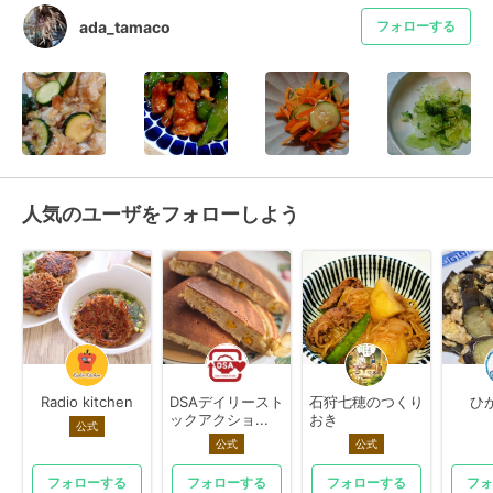
ada_tamaco
フォローする
人気のユーザをフォローしよう
Radio kitchen
DSAデイリースト
石狩七穂のつくり
ひ
ックアクショ...
おき
公式
公式
公式
フォローする
フォローする
フォローする
フォ