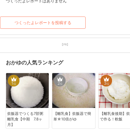
つくったよレポートはありません
つくったよレポートを投稿する
【PR】
おかゆの人気ランキング
1
2
3
位
位
位
炊飯器でつくる7部粥
【離乳食】炊飯器で簡
【離乳食後期】炊
離乳食【中期 7.8ヶ
単☆10倍がゆ
で作る！軟飯
月】