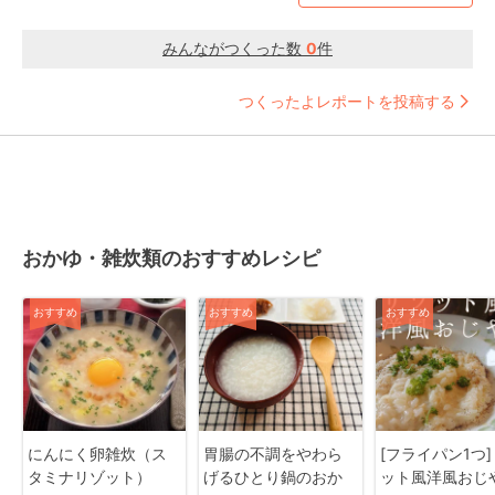
みんながつくった数
0
件
つくったよレポートを投稿する
おかゆ・雑炊類のおすすめレシピ
おすすめ
おすすめ
おすすめ
にんにく卵雑炊（ス
胃腸の不調をやわら
[フライパン1つ
タミナリゾット）
げるひとり鍋のおか
ット風洋風おじ