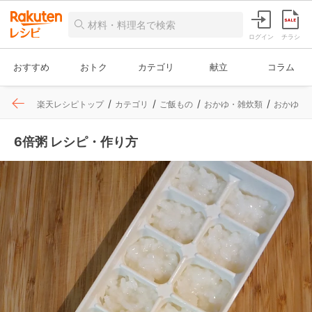
ログイン
チラシ
おすすめ
おトク
カテゴリ
献立
コラム
楽天レシピトップ
カテゴリ
ご飯もの
おかゆ・雑炊類
おかゆ
6倍粥 レシピ・作り方