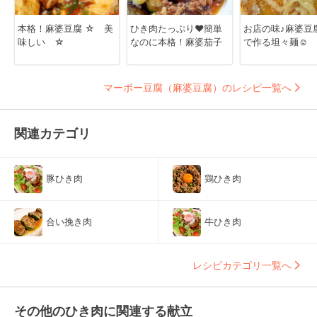
本格！麻婆豆腐 ☆ 美
ひき肉たっぷり♥簡単
お店の味♪麻婆豆
味しい ☆
なのに本格！麻婆茄子
で作る坦々麺☺︎
マーボー豆腐（麻婆豆腐）のレシピ一覧へ
関連カテゴリ
豚ひき肉
鶏ひき肉
合い挽き肉
牛ひき肉
レシピカテゴリ一覧へ
その他のひき肉に関連する献立