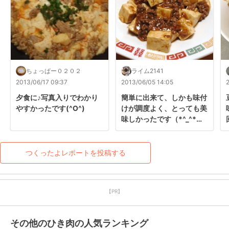
ちょっぱー０２０２
ライム2141
2013/06/17 09:37
2013/06/05 14:05
夕食に♪写真入りでわかり
簡単に出来て、しかも味付
やすかったです(^O^)
けが調度よく、とっても美
味しかったです（*^_^*）
オイスターソースを使う事
が勉強になりました。御馳
走様でした(^O^)／♡
つくったよレポートを投稿する
【PR】
その他のひき肉の人気ランキング