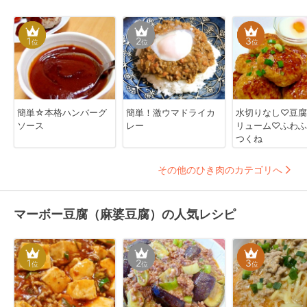
1
2
3
位
位
位
簡単☆本格ハンバーグ
簡単！激ウマドライカ
水切りなし♡豆腐
ソース
レー
リューム♡ふわふ
つくね
その他のひき肉のカテゴリへ
マーボー豆腐（麻婆豆腐）の人気レシピ
1
2
3
位
位
位