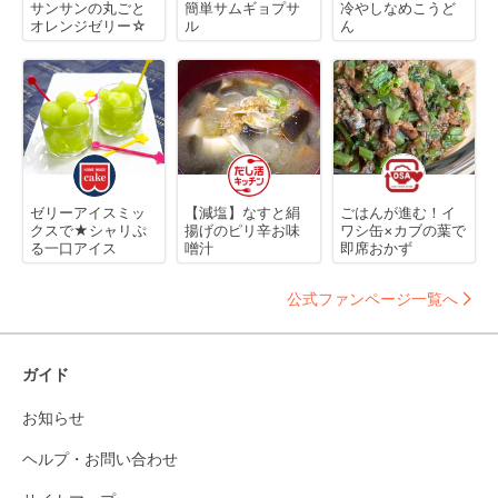
サンサンの丸ごと
簡単サムギョプサ
冷やしなめこうど
オレンジゼリー☆
ル
ん
ゼリーアイスミッ
【減塩】なすと絹
ごはんが進む！イ
クスで★シャリぷ
揚げのピリ辛お味
ワシ缶×カブの葉で
る一口アイス
噌汁
即席おかず
公式ファンページ一覧へ
ガイド
お知らせ
ヘルプ・お問い合わせ