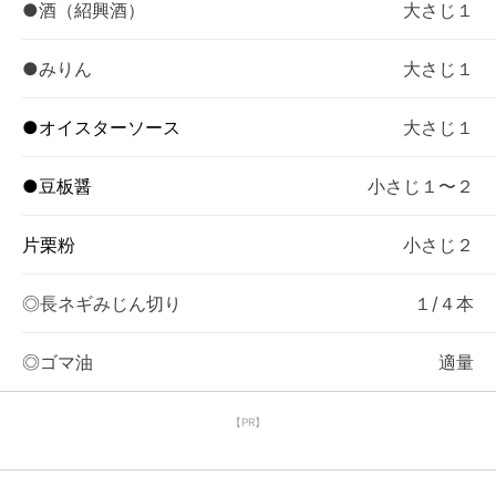
●酒（紹興酒）
大さじ１
●みりん
大さじ１
●オイスターソース
大さじ１
●豆板醤
小さじ１〜２
片栗粉
小さじ２
◎長ネギみじん切り
１/４本
◎ゴマ油
適量
【PR】