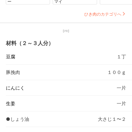
ー
マイ
ひき肉のカテゴリへ
【PR】
材料（２～３人分）
豆腐
１丁
豚挽肉
１００ｇ
にんにく
一片
生姜
一片
●しょう油
大さじ１〜２