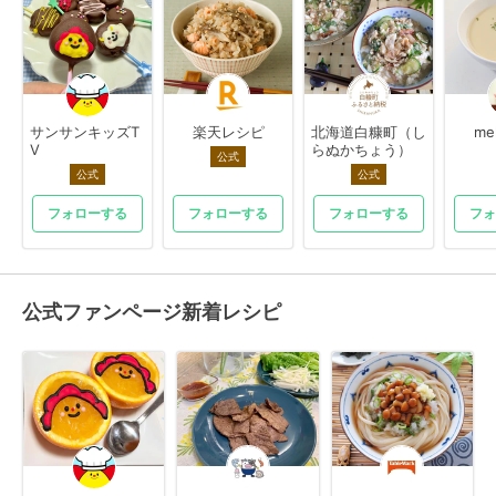
サンサンキッズT
楽天レシピ
北海道白糠町（し
me
V
らぬかちょう）
公式
公式
公式
フォローする
フォローする
フォローする
フォ
公式ファンページ新着レシピ