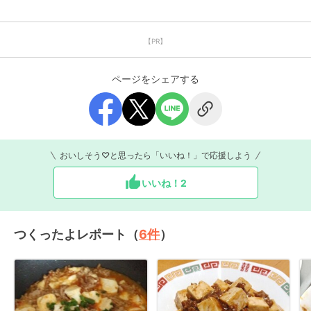
【PR】
ページをシェアする
おいしそう♡と思ったら「いいね！」で応援しよう
いいね！
2
つくったよレポート（
6
件
）