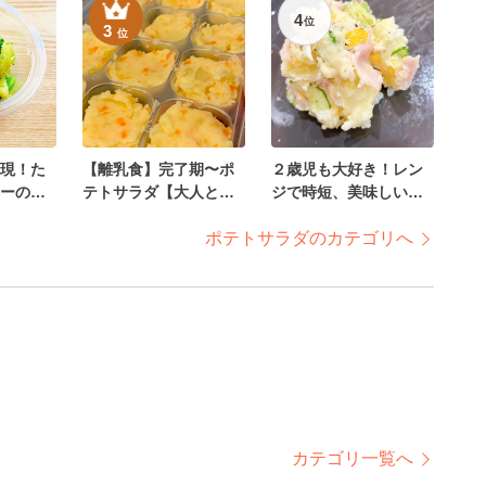
4
位
3
位
現！た
【離乳食】完了期〜ポ
２歳児も大好き！レン
ーのバ
テトサラダ【大人と取
ジで時短、美味しいポ
分けOK】
テサラ
ポテトサラダのカテゴリへ
カテゴリ一覧へ