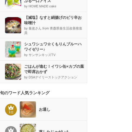
ぷる一口アイス
by HOME MADE cake
【減塩】なすと絹揚げのピリ辛お
味噌汁
by 食改さん from 青森県食生活改善推進
員
シュワシュワ☆くもりんブルーハ
ワイゼリー♪
by サンサンキッズTV
ごはんが進む！イワシ缶×カブの葉
で即席おかず
by DSAデイリーストックアクション
旬のワード人気ランキング
お通し
1
位
蒸したじゃがいも