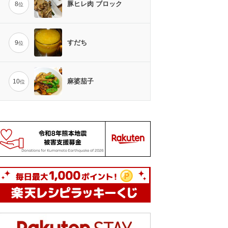
豚ヒレ肉 ブロック
8
位
すだち
9
位
麻婆茄子
10
位