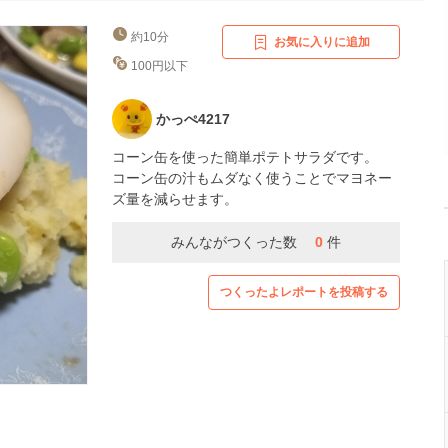
約10分
お気に入りに追加
100円以下
かっぺ4217
コーン缶を使った簡単ポテトサラダです。
コーン缶の汁もムダなく使うことでマヨネー
ズ量を減らせます。
みんながつくった数
0
件
つくったよレポートを投稿する