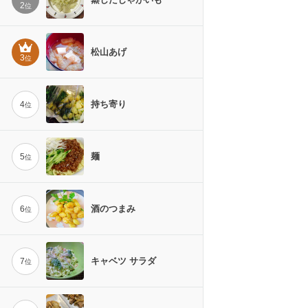
2
位
松山あげ
3
位
持ち寄り
4
位
麺
5
位
酒のつまみ
6
位
キャベツ サラダ
7
位