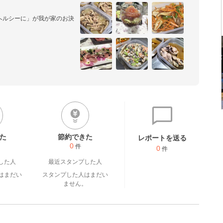
ヘルシーに」が我が家のお決
供たちの為に栄養バランスも
す。
た
節約できた
レポートを送る
0
件
0
件
した人
最近スタンプした人
はまだい
スタンプした人はまだい
。
ません。