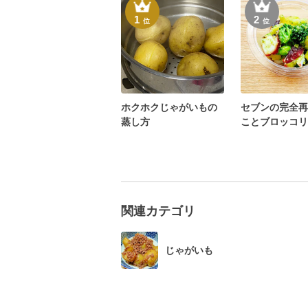
1
2
位
位
ホクホクじゃがいもの
セブンの完全再
蒸し方
ことブロッコリ
ジルサラダ
関連カテゴリ
じゃがいも