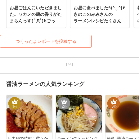
お昼ごはんにいただきまし
お昼に食べました٩(^‿^)۶

た。ワカメの磯の香りがた
きのこのみみさんの

まらんっす( ﾟДﾟ)bごっつ
ラーメンレシピたくさん

ぁんですm(__)m
あるので選ぶのが

とても楽しみです♡♡
つくったよレポートを投稿する
【PR】
醤油ラーメンの人気ランキング
1
2
3
位
位
位
圧力鍋で時短！柔らか
ラーメンのトッピング
簡単♪醤油ラーメ