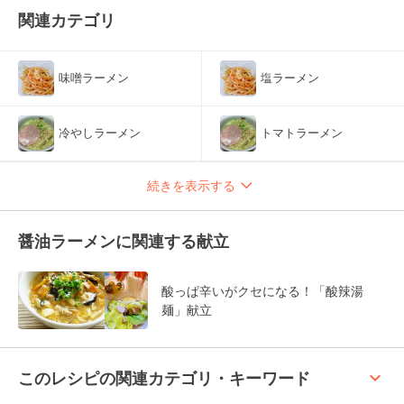
関連カテゴリ
味噌ラーメン
塩ラーメン
冷やしラーメン
トマトラーメン
続きを表示する
醤油ラーメンに関連する献立
酸っぱ辛いがクセになる！「酸辣湯
麺」献立
keyboard_arrow_up
このレシピの関連カテゴリ・キーワード