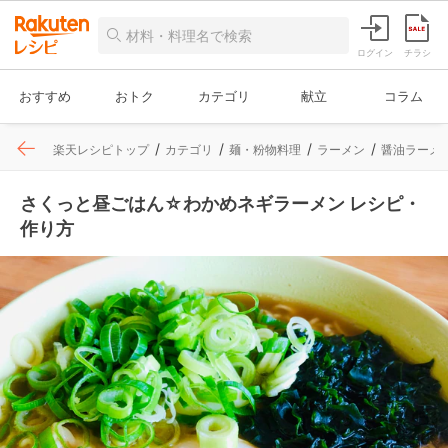
ログイン
チラシ
おすすめ
おトク
カテゴリ
献立
コラム
楽天レシピトップ
カテゴリ
麺・粉物料理
ラーメン
醤油ラーメ
さくっと昼ごはん☆わかめネギラーメン レシピ・
作り方