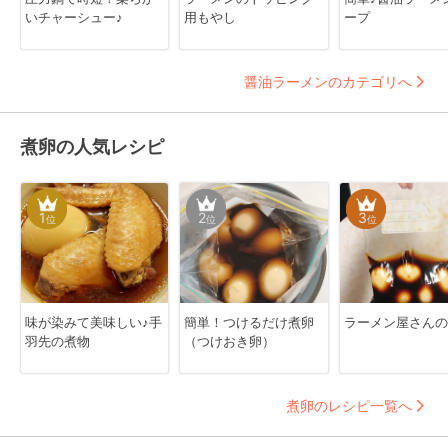
いチャーシュー♪
用もやし
ープ
醤油ラーメンのカテゴリへ
煮卵の人気レシピ
1
2
3
位
位
位
味が染みて美味しい♪手
簡単！つけるだけ煮卵
ラーメン屋さんの
羽先の煮物
（つけおき卵）
煮卵のレシピ一覧へ