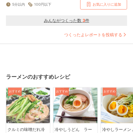
5分以内
100円以下
お気に入りに追加
みんながつくった数
3
件
つくったよレポートを投稿する
ラーメンのおすすめレシピ
おすすめ
おすすめ
おすすめ
クルミの味噌だれ冷
冷やしうどん ラー
冷やしラーメン / C