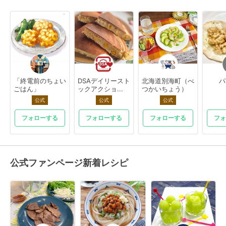
「終電前のちょい
DSAデイリースト
北海道別海町（べ
パ
ごはん」
ックアクショ...
つかいちょう）
公式
公式
公式
フォローする
フォローする
フォローする
フォ
公式ファンページ新着レシピ