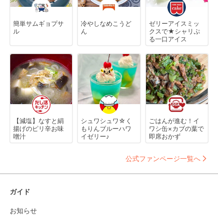
簡単サムギョプサ
冷やしなめこうど
ゼリーアイスミッ
ル
ん
クスで★シャリぷ
る一口アイス
【減塩】なすと絹
シュワシュワ☆く
ごはんが進む！イ
揚げのピリ辛お味
もりんブルーハワ
ワシ缶×カブの葉で
噌汁
イゼリー♪
即席おかず
公式ファンページ一覧へ
ガイド
お知らせ