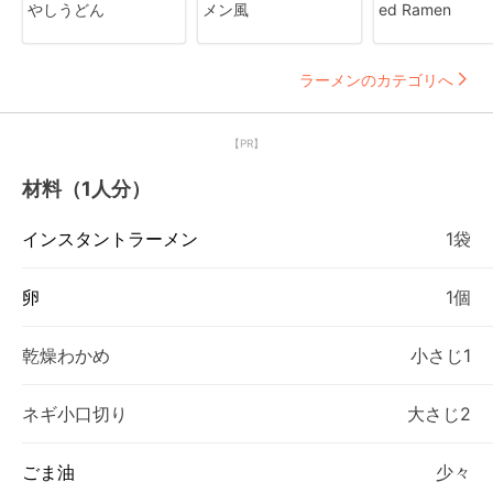
やしうどん
メン風
ed Ramen
ラーメンのカテゴリへ
【PR】
材料（1人分）
インスタントラーメン
1袋
卵
1個
乾燥わかめ
小さじ1
ネギ小口切り
大さじ2
ごま油
少々