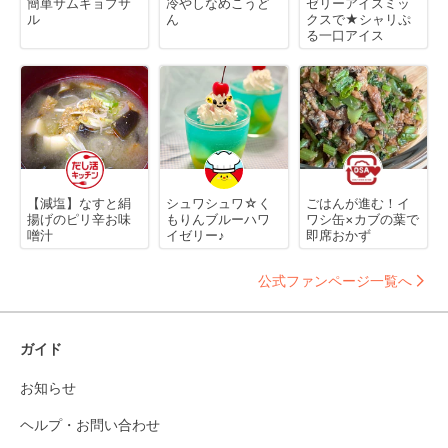
簡単サムギョプサ
冷やしなめこうど
ゼリーアイスミッ
ル
ん
クスで★シャリぷ
る一口アイス
【減塩】なすと絹
シュワシュワ☆く
ごはんが進む！イ
揚げのピリ辛お味
もりんブルーハワ
ワシ缶×カブの葉で
噌汁
イゼリー♪
即席おかず
公式ファンページ一覧へ
ガイド
お知らせ
ヘルプ・お問い合わせ