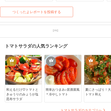
レシピありがとうございま
すෆ
つくったよレポートを投稿する
【PR】
トマトサラダの人気ランキング
1
2
3
位
位
位
和えるだけ♡トマトと
簡単おつまみ♪居酒屋風
夏にさっぱり！大
きゅうりのみょうが塩
＊冷やしトマト
トマト和え
昆布サラダ
トマトサラダのカテゴリへ