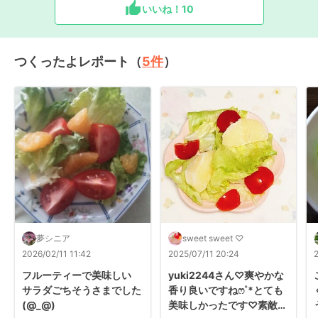
いいね！
10
つくったよレポート（
5
件
）
夢シニア
sweet sweet ♡
2026/02/11 11:42
2025/07/11 20:24
フルーティーで美味しい

yuki2244さん♡爽やかな
サラダごちそうさまでした

香り良いですねෆ˚*とても
(@_@)
美味しかったです‎♡素敵な