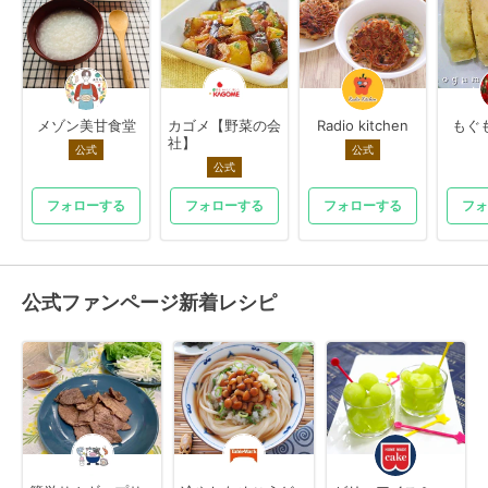
メゾン美甘食堂
カゴメ【野菜の会
Radio kitchen
もぐ
社】
公式
公式
公式
フォローする
フォローする
フォローする
フォ
公式ファンページ新着レシピ