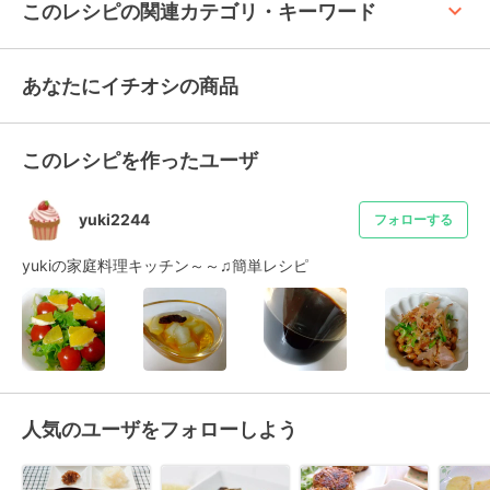
keyboard_arrow_up
このレシピの関連カテゴリ・キーワード
あなたにイチオシの商品
このレシピを作ったユーザ
yuki2244
フォローする
yukiの家庭料理キッチン～～♫簡単レシピ
人気のユーザをフォローしよう