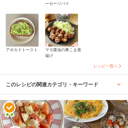
ーセージパイ
アボカドトースト
マヨ醤油の豚こま唐
揚げ
レシピ一覧へ
keyboard_arrow_up
このレシピの関連カテゴリ・キーワード