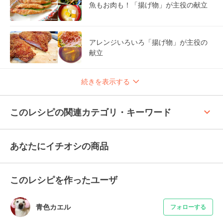
魚もお肉も！「揚げ物」が主役の献立
アレンジいろいろ「揚げ物」が主役の
献立
続きを表示する
keyboard_arrow_up
このレシピの関連カテゴリ・キーワード
あなたにイチオシの商品
このレシピを作ったユーザ
青色カエル
フォローする