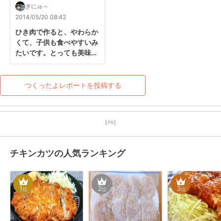
ぎにゅ～
2014/05/20 08:42
ひき肉で作ると、やわらか
くて、子供も食べやすいみ
たいです。とっても美味し
かったです♪ごちそうさま
でしたぁ(*^^*)
つくったよレポートを投稿する
【PR】
チキンカツの人気ランキング
1
2
3
位
位
位