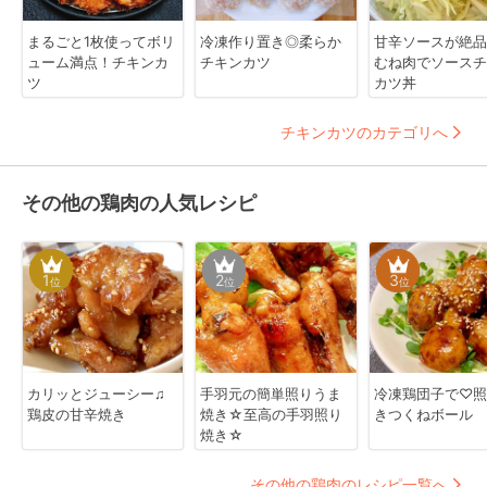
まるごと1枚使ってボリ
冷凍作り置き◎柔らか
甘辛ソースが絶品
ューム満点！チキンカ
チキンカツ
むね肉でソースチ
ツ
カツ丼
チキンカツのカテゴリへ
その他の鶏肉の人気レシピ
1
2
3
位
位
位
カリッとジューシー♫
手羽元の簡単照りうま
冷凍鶏団子で♡照
鶏皮の甘辛焼き
焼き☆至高の手羽照り
きつくねボール
焼き☆
その他の鶏肉のレシピ一覧へ