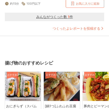
約15分
100円以下
お気に入りに追加
みんながつくった数
1
件
つくったよレポートを投稿する
揚げ物のおすすめレシピ
おすすめ
おすすめ
おすすめ
おにぎらず（スパム
[鍋1つ]ふわふわ豆腐
豚肉とピーマン