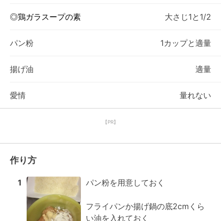
◎鶏ガラスープの素
大さじ1と1/2
パン粉
1カップと適量
揚げ油
適量
愛情
量れない
【PR】
作り方
1
パン粉を用意しておく

フライパンか揚げ鍋の底2cmくら
い油を入れておく
