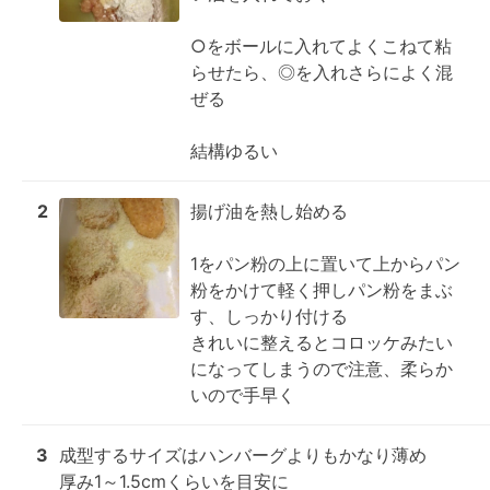
○をボールに入れてよくこねて粘
らせたら、◎を入れさらによく混
ぜる

結構ゆるい
2
揚げ油を熱し始める

1をパン粉の上に置いて上からパン
粉をかけて軽く押しパン粉をまぶ
す、しっかり付ける

きれいに整えるとコロッケみたい
になってしまうので注意、柔らか
いので手早く
3
成型するサイズはハンバーグよりもかなり薄め

厚み1～1.5cmくらいを目安に
