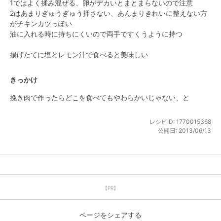
1ではよく揉み混ぜる、卵がデカいとまとまらないので注意

2はあまりぎゅうぎゅう押さない、あんまりきれいに整えない方
がチキンカツっぽい

油に入れる時に持ちにくいので両手ですくうように持つ

揚げたてに塩とレモン汁で食べると美味しい
きっかけ
挽き肉で作ったらどこを食べてもやわらかいじゃない、と
レシピID:
1770015368
公開日:
2013/06/13
【PR】
ページをシェアする