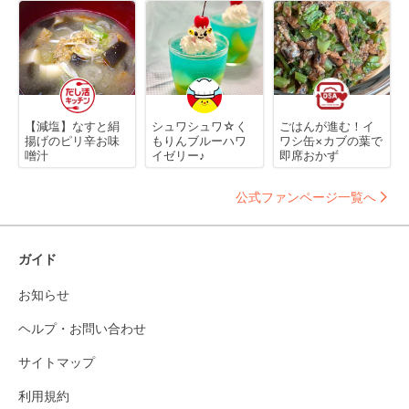
【減塩】なすと絹
シュワシュワ☆く
ごはんが進む！イ
揚げのピリ辛お味
もりんブルーハワ
ワシ缶×カブの葉で
噌汁
イゼリー♪
即席おかず
公式ファンページ一覧へ
ガイド
お知らせ
ヘルプ・お問い合わせ
サイトマップ
利用規約