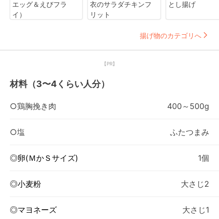
エッグ＆えびフラ
衣のサラダチキンフ
とし揚げ
イ）
リット
揚げ物のカテゴリへ
【PR】
材料（3〜4くらい人分）
○鶏胸挽き肉
400～500g
○塩
ふたつまみ
◎卵(ＭかＳサイズ)
1個
◎小麦粉
大さじ2
◎マヨネーズ
大さじ1