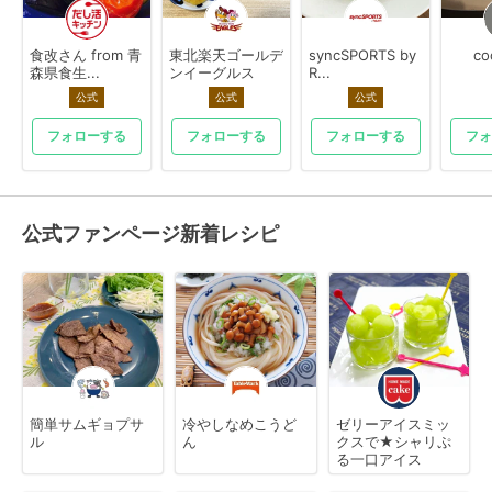
食改さん from 青
東北楽天ゴールデ
syncSPORTS by
co
森県食生...
ンイーグルス
R...
公式
公式
公式
フォローする
フォローする
フォローする
フォ
公式ファンページ新着レシピ
簡単サムギョプサ
冷やしなめこうど
ゼリーアイスミッ
ル
ん
クスで★シャリぷ
る一口アイス