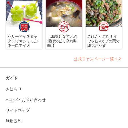
ゼリーアイスミッ
【減塩】なすと絹
ごはんが進む！イ
クスで★シャリぷ
揚げのピリ辛お味
ワシ缶×カブの葉で
る一口アイス
噌汁
即席おかず
公式ファンページ一覧へ
ガイド
お知らせ
ヘルプ・お問い合わせ
サイトマップ
利用規約