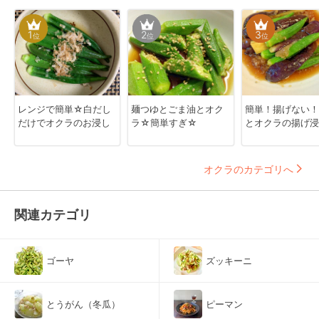
1
2
3
位
位
位
レンジで簡単☆白だし
麺つゆとごま油とオク
簡単！揚げない！
だけでオクラのお浸し
ラ☆簡単すぎ☆
とオクラの揚げ浸
オクラのカテゴリへ
関連カテゴリ
ゴーヤ
ズッキーニ
とうがん（冬瓜）
ピーマン