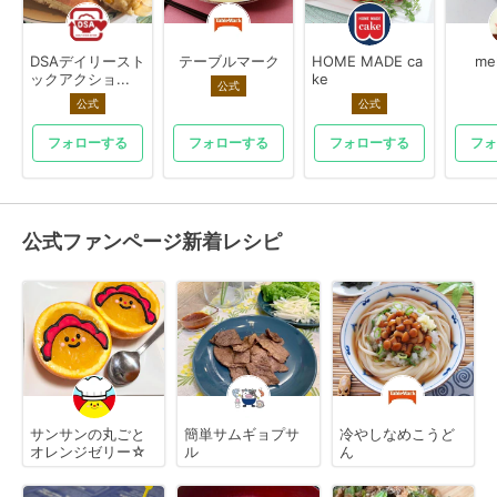
DSAデイリースト
テーブルマーク
HOME MADE ca
me
ックアクショ...
ke
公式
公式
公式
フォローする
フォローする
フォローする
フォ
公式ファンページ新着レシピ
サンサンの丸ごと
簡単サムギョプサ
冷やしなめこうど
オレンジゼリー☆
ル
ん