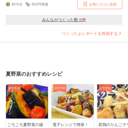
約10分
500円前後
お気に入りに追加
みんながつくった数
0
件
つくったよレポートを投稿する
夏野菜のおすすめレシピ
おすすめ
おすすめ
おすすめ
ごろごろ夏野菜の揚
電子レンジで簡単！
若鶏のりんごマ