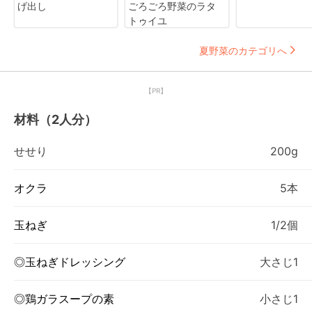
げ出し
ごろごろ野菜のラタ
トゥイユ
夏野菜のカテゴリへ
【PR】
材料（2人分）
せせり
200g
オクラ
5本
玉ねぎ
1/2個
◎玉ねぎドレッシング
大さじ1
◎鶏ガラスープの素
小さじ1