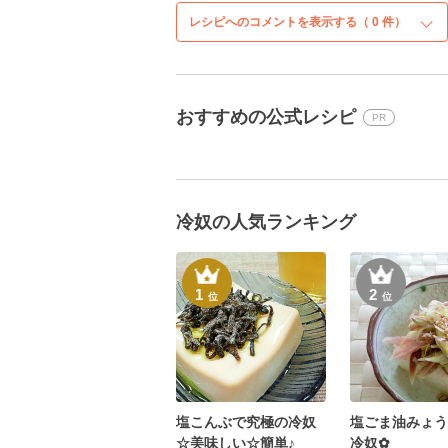
レシピへのコメントを表示する（
0
件）
おすすめの公式レシピ
PR
冷奴の人気ランキング
1
2
位
位
塩こんぶで究極の冷奴
塩ごま油みょう
☆美味しい☆簡単♪
冷奴✿