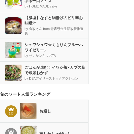
ぷる一口アイス
by HOME MADE cake
【減塩】なすと絹揚げのピリ辛お
味噌汁
by 食改さん from 青森県食生活改善推進
員
シュワシュワ☆くもりんブルーハ
ワイゼリー♪
by サンサンキッズTV
ごはんが進む！イワシ缶×カブの葉
で即席おかず
by DSAデイリーストックアクション
旬のワード人気ランキング
お通し
1
位
蒸したじゃがいも