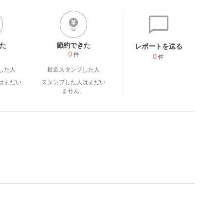
た
節約できた
レポートを送る
0
件
0
件
した人
最近スタンプした人
はまだい
スタンプした人はまだい
。
ません。