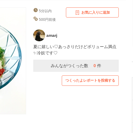
5分以内
お気に入りに追加
500円前後
amarj
夏に嬉しい♡あっさりだけどボリューム満点
✨冷奴です♡
みんながつくった数
0
件
つくったよレポートを投稿する