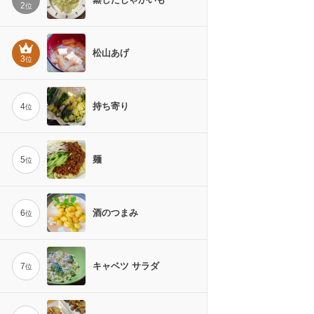
2
位
松山あげ
3
位
持ち寄り
4
位
麺
5
位
酒のつまみ
6
位
キャベツ サラダ
7
位