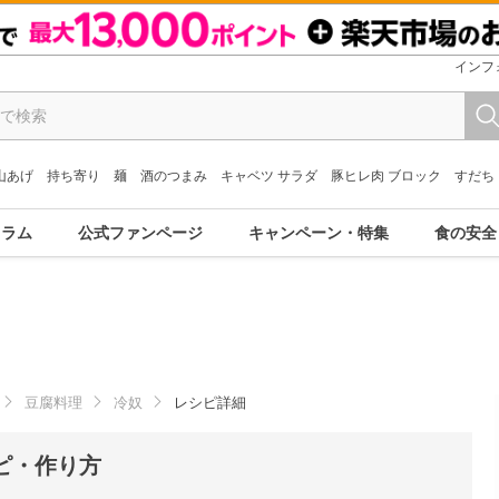
インフ
山あげ
持ち寄り
麺
酒のつまみ
キャベツ サラダ
豚ヒレ肉 ブロック
すだち
コラム
公式ファンページ
キャンペーン・特集
食の安全
豆腐料理
冷奴
レシピ詳細
ピ・作り方