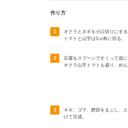
作り方
1
オクラとネギを小口切りにする
トマトと山芋は1㎝角に切る。
2
豆腐をスプーンですくって器に
オクラ山芋トマトも盛り、めん
3
ネギ、ゴマ、鰹節をまぶし、エ
けて完成。