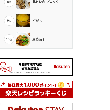
豚ヒレ肉 ブロック
8
位
すだち
9
位
麻婆茄子
10
位