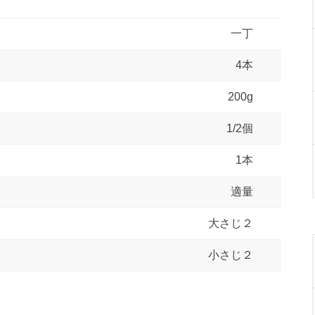
一丁
4本
200g
1/2個
1本
適量
大さじ２
小さじ２