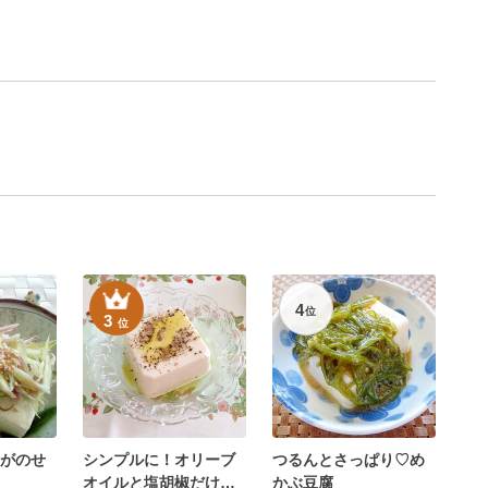
4
位
3
位
がのせ
シンプルに！オリーブ
つるんとさっぱり♡め
オイルと塩胡椒だけの
かぶ豆腐