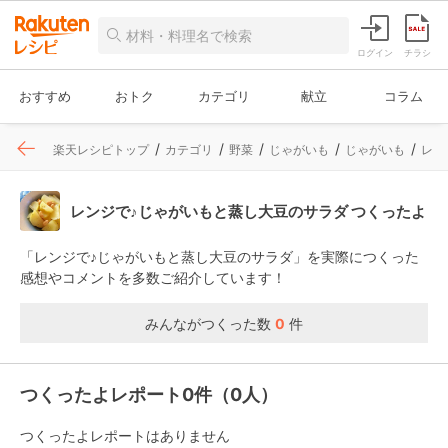
ログイン
チラシ
おすすめ
おトク
カテゴリ
献立
コラム
楽天レシピトップ
カテゴリ
野菜
じゃがいも
じゃがいも
レシ
レンジで♪じゃがいもと蒸し大豆のサラダ つくったよ
「レンジで♪じゃがいもと蒸し大豆のサラダ」を実際につくった
感想やコメントを多数ご紹介しています！
みんながつくった数
0
件
つくったよレポート0件（0人）
つくったよレポートはありません