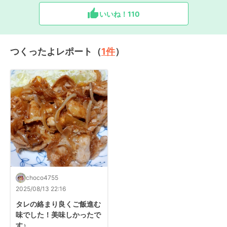
いいね！
110
つくったよレポート（
1
件
）
choco4755
2025/08/13 22:16
タレの絡まり良くご飯進む
味でした！美味しかったで
す♪