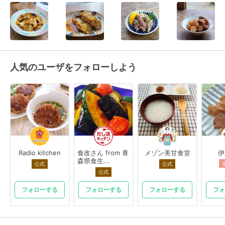
人気のユーザをフォローしよう
Radio kitchen
食改さん from 青
メゾン美甘食堂
伊
森県食生...
公式
公式
公式
フォローする
フォローする
フォローする
フォ