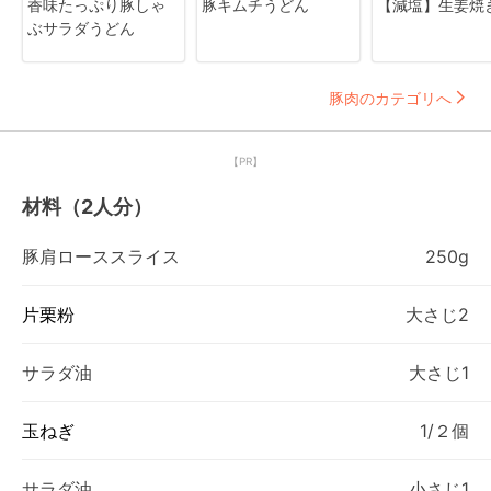
香味たっぷり豚しゃ
豚キムチうどん
【減塩】生姜焼
ぶサラダうどん
豚肉のカテゴリへ
【PR】
材料（2人分）
豚肩ローススライス
250g
片栗粉
大さじ2
サラダ油
大さじ1
玉ねぎ
1/２個
サラダ油
小さじ1