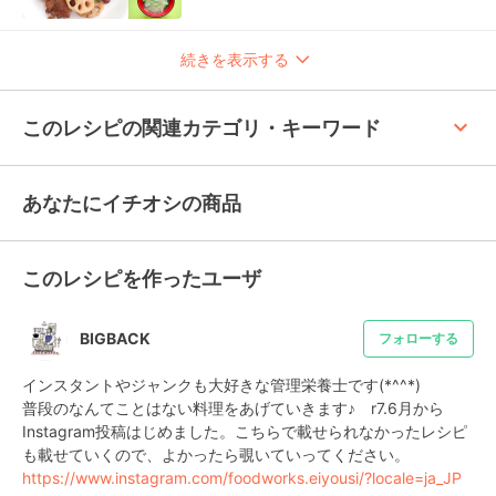
続きを表示する
keyboard_arrow_up
このレシピの関連カテゴリ・キーワード
あなたにイチオシの商品
このレシピを作ったユーザ
BIGBACK
フォローする
インスタントやジャンクも大好きな管理栄養士です(*^^*)

普段のなんてことはない料理をあげていきます♪　r7.6月から
Instagram投稿はじめました。こちらで載せられなかったレシピ
https://www.instagram.com/foodworks.eiyousi/?locale=ja_JP