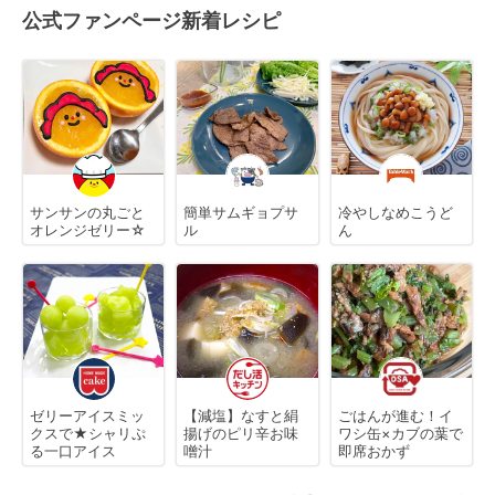
公式ファンページ新着レシピ
サンサンの丸ごと
簡単サムギョプサ
冷やしなめこうど
オレンジゼリー☆
ル
ん
ゼリーアイスミッ
【減塩】なすと絹
ごはんが進む！イ
クスで★シャリぷ
揚げのピリ辛お味
ワシ缶×カブの葉で
る一口アイス
噌汁
即席おかず