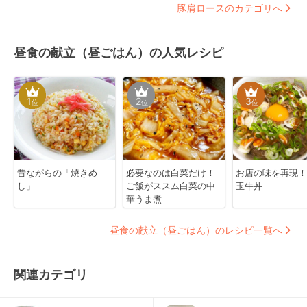
豚肩ロースのカテゴリへ
昼食の献立（昼ごはん）の人気レシピ
1
2
3
位
位
位
昔ながらの「焼きめ
必要なのは白菜だけ！
お店の味を再現！
し」
ご飯がススム白菜の中
玉牛丼
華うま煮
昼食の献立（昼ごはん）のレシピ一覧へ
関連カテゴリ