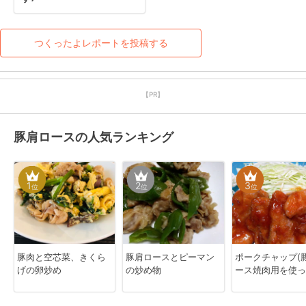
つくったよレポートを投稿する
【PR】
豚肩ロースの人気ランキング
1
2
3
位
位
位
豚肉と空芯菜、きくら
豚肩ロースとピーマン
ポークチャップ(
げの卵炒め
の炒め物
ース焼肉用を使っ