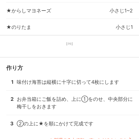
★からしマヨネーズ
小さじ1~2
★のりたま
小さじ1
【PR】
作り方
1
味付け海苔は縦横に十字に切って4枚にします
2
お弁当箱にご飯を詰め、上に①をのせ、中央部分に
梅干しをおきます
3
②の上に★を順にかけて完成です