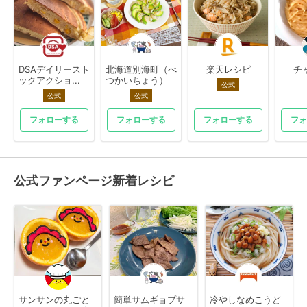
DSAデイリースト
北海道別海町（べ
楽天レシピ
チ
ックアクショ...
つかいちょう）
公式
公式
公式
フォローする
フォローする
フォローする
フォ
公式ファンページ新着レシピ
サンサンの丸ごと
簡単サムギョプサ
冷やしなめこうど