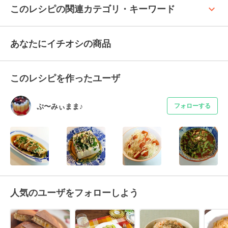
keyboard_arrow_up
このレシピの関連カテゴリ・キーワード
あなたにイチオシの商品
このレシピを作ったユーザ
ぷ〜みぃまま♪
フォローする
人気のユーザをフォローしよう