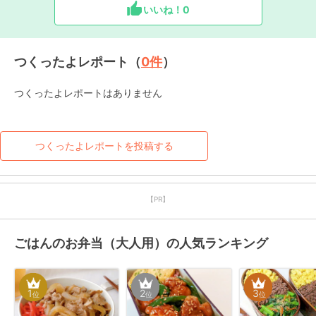
いいね！
0
つくったよレポート（
0
件
）
つくったよレポートはありません
つくったよレポートを投稿する
【PR】
ごはんのお弁当（大人用）の人気ランキング
1
2
3
位
位
位