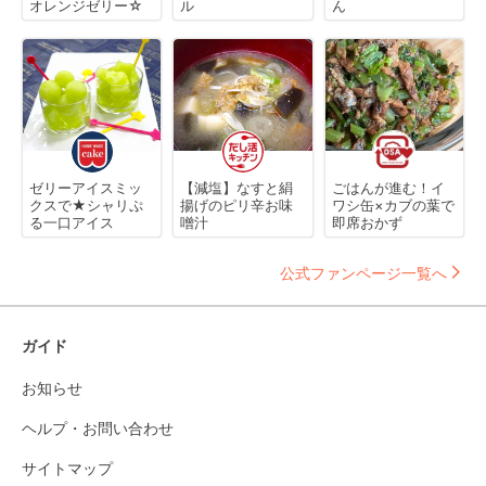
オレンジゼリー☆
ル
ん
ゼリーアイスミッ
【減塩】なすと絹
ごはんが進む！イ
クスで★シャリぷ
揚げのピリ辛お味
ワシ缶×カブの葉で
る一口アイス
噌汁
即席おかず
公式ファンページ一覧へ
ガイド
お知らせ
ヘルプ・お問い合わせ
サイトマップ